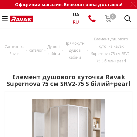
Офіційний магазин. Безкоштовна доставка!
UA
0
RU
Елемент душового
Прямокутні
куточка Ravak
Сантехніка
Душові
-
-
-
-
Каталог
душові
Ravak
кабіни
Supernova 75 см SRV2-
кабіни
75 S білий+pearl
Елемент душового куточка Ravak
Supernova 75 см SRV2-75 S білий+pearl