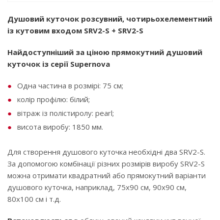
Душовий куточок розсувний, чотирьохелементний
із кутовим входом SRV2-S + SRV2-S
Найдоступніший за ціною прямокутний душовий
куточок із серії Supernova
Одна частина в розмірі: 75 см;
колір профілю: білий;
вітраж із полістиролу: pearl;
висота виробу: 1850 мм.
Для створення душового куточка необхідні два SRV2-S.
За допомогою комбінації різних розмірів виробу SRV2-S
можна отримати квадратний або прямокутний варіанти
душового куточка, наприклад, 75x90 см, 90x90 см,
80x100 см і т.д.