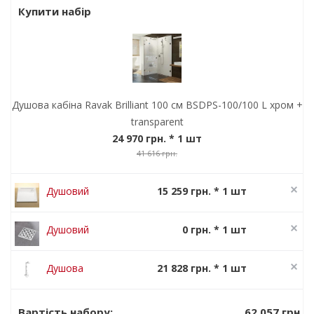
Купити набір
Душова кабіна Ravak Brilliant 100 см BSDPS-100/100 L хром +
transparent
24 970 грн.
* 1 шт
41 616 грн.
Душовий
15 259 грн. * 1 шт
піддон Ravak
19 074 грн.
Perseus Pro
Душовий
0 грн. * 1 шт
Chrome 100
канал Ravak
SN 501
Душова
21 828 грн. * 1 шт
система Ravak
27 285 грн.
Termo 300 TE
62 057 грн.
Вартість набору: