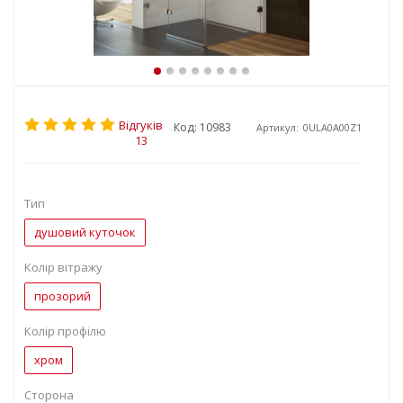
Відгуків
Код: 10983
Артикул:
0ULA0A00Z1
13
Тип
душовий куточок
Колір вітражу
прозорий
Колір профілю
хром
Сторона