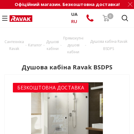
Офіційний магазин. Безкоштовна доставка!
UA
0
RU
Прямокутні
Душова кабіна Ravak
Сантехніка
Душові
-
-
-
-
Каталог
душові
Ravak
кабіни
BSDPS
кабіни
Душова кабіна Ravak BSDPS
БЕЗКОШТОВНА ДОСТАВКА