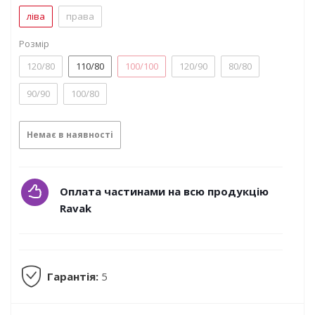
ліва
права
Розмір
120/80
110/80
100/100
120/90
80/80
90/90
100/80
Немає в наявності
Оплата частинами на всю продукцію
Ravak
Гарантія:
5