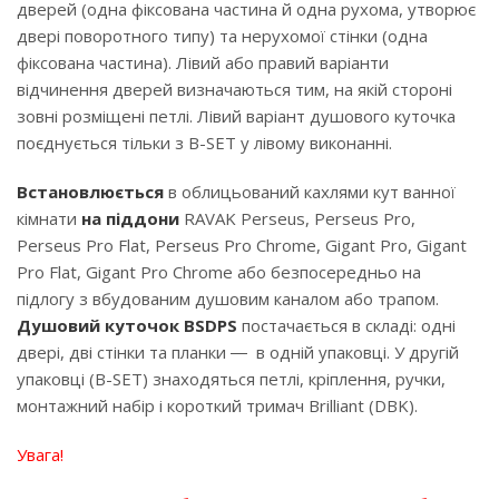
дверей (одна фіксована частина й одна рухома, утворює
двері поворотного типу) та нерухомої стінки (одна
фіксована частина). Лівий або правий варіанти
відчинення дверей визначаються тим, на якій стороні
зовні розміщені петлі. Лівий варіант душового куточка
поєднується тільки з B-SET у лівому виконанні.
Встановлюється
в облицьований кахлями кут ванної
кімнати
на піддони
RAVAK Perseus, Perseus Pro,
Perseus Pro Flat, Perseus Pro Chrome, Gigant Pro, Gigant
Pro Flat, Gigant Pro Chrome або безпосередньо на
підлогу з вбудованим душовим каналом або трапом.
Душовий куточок BSDPS
постачається в складі: одні
двері, дві стінки та планки ― в одній упаковці. У другій
упаковці (B-SET) знаходяться петлі, кріплення, ручки,
монтажний набір і короткий тримач Brilliant (DBK).
Увага!