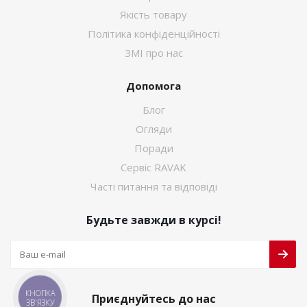
Якість товару
Політика конфіденційності
ЗМІ про нас
Допомога
Блог
Огляди
Поради
Сервіс RAVAK
Часті питання та відповіді
Будьте завжди в курсі!
КНОПКА
Приєднуйтесь до нас
ЗВ'ЯЗКУ