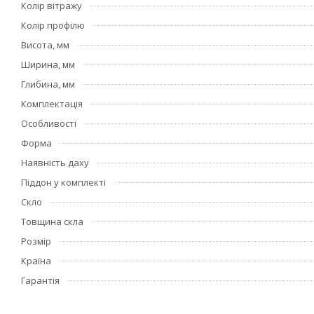
Колір вітражу
Колір профілю
Висота, мм
Ширина, мм
Глибина, мм
Комплектація
Особливості
Форма
Наявність даху
Піддон у комплекті
Скло
Товщина скла
Розмір
Країна
Гарантія