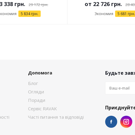
3 338 грн.
от
22 726 грн.
29 172 грн.
28 40
Экономия
5 834 грн.
Экономия
5 681 грн.
Допомога
Будьте завж
Блог
Огляди
Поради
Приєднуйте
Сервіс RAVAK
ості
Часті питання та відповіді