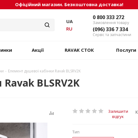
Офіційний магазин. Безкоштовна доставка!
0 800 333 272
UA
Замовлення товару
RU
(096) 336 7 334
Сервіс та запчастини
винки
Акції
RAVAK СТОК
Послуги
ни
-
Елемент душевої кабінки Ravak BLSRV2K
и Ravak BLSRV2K
Залишити
К
відгук
Тип