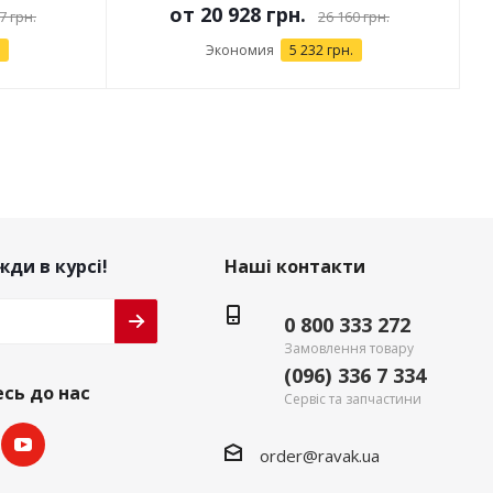
от
20 928 грн.
7 грн.
26 160 грн.
Экономия
5 232 грн.
ди в курсі!
Наші контакти
0 800 333 272
Замовлення товару
(096) 336 7 334
сь до нас
Сервіс та запчастини
order@ravak.ua