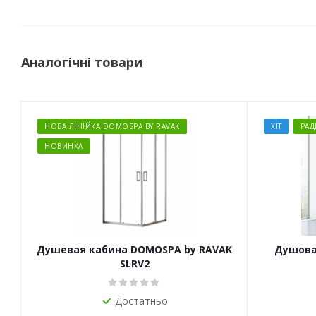
Аналогічні товари
НОВА ЛІНІЙКА DOMOSPA BY RAVAK
ХІТ
РА
НОВИНКА
Душевая кабина DOMOSPA by RAVAK
Душова 
SLRV2
Достатньо