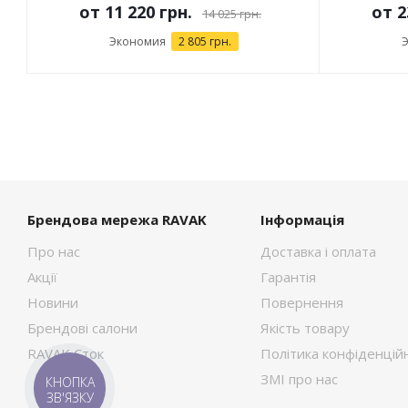
от
11 220 грн.
от
2
14 025 грн.
Экономия
2 805 грн.
Брендова мережа RAVAK
Інформація
Про нас
Доставка і оплата
Акції
Гарантія
Новини
Повернення
Брендові салони
Якість товару
RAVAK Сток
Політика конфіденційн
ЗМІ про нас
КНОПКА
ЗВ'ЯЗКУ