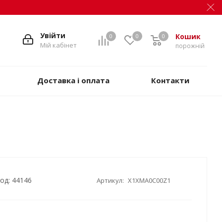
Увійти
Кошик
0
0
0
Мій кабінет
порожній
Доставка і оплата
Контакти
од: 44146
Артикул:
X1XMA0C00Z1