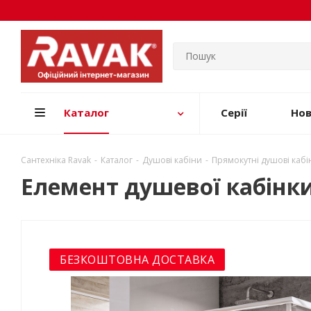
Каталог
Серії
Но
Сантехніка Ravak
-
Каталог
-
Душові кабіни
-
Прямокутні душові кабі
Елемент душевої кабінк
БЕЗКОШТОВНА ДОСТАВКА