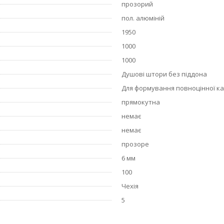
прозорий
пол. алюміній
1950
1000
1000
Душові штори без піддона
Для формування повноцінної каб
прямокутна
немає
немає
прозоре
6 мм
100
Чехія
5