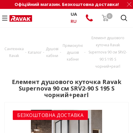
Офіційний магазин. Безкоштовна доставка!
UA
0
RU
Елемент душового
куточка Ravak
Прямокутні
Сантехніка
Душові
-
-
-
-
Supernova 90 см SRV2-
Каталог
душові
Ravak
кабіни
кабіни
90 S 195 S
чорний+pearl
Елемент душового куточка Ravak
Supernova 90 см SRV2-90 S 195 S
чорний+pearl
БЕЗКОШТОВНА ДОСТАВКА