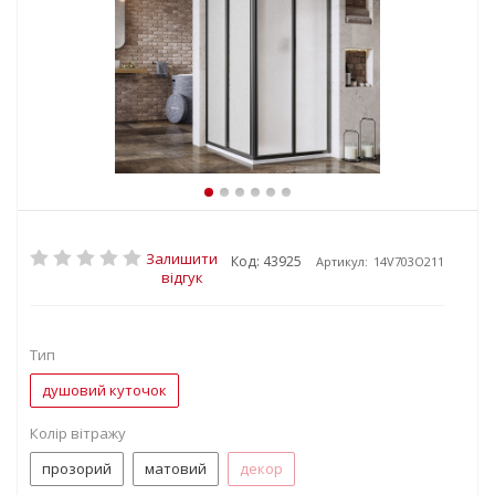
Залишити
Код: 43925
Артикул:
14V703O211
відгук
Тип
душовий куточок
Колір вітражу
прозорий
матовий
декор