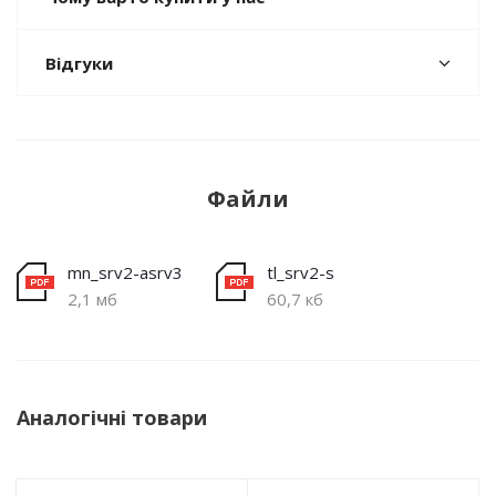
Відгуки
Файли
mn_srv2-asrv3
tl_srv2-s
2,1 мб
60,7 кб
Аналогічні товари