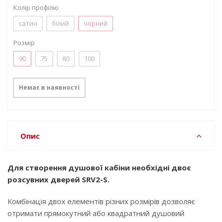
Колір профілю
сатин
білий
чорний
Розмір
90
75
80
100
Немає в наявності
Опис
Для створення душової кабіни необхідні двоє
розсувних дверей SRV2-S.
Комбінація двох елементів різних розмірів дозволяє
отримати прямокутний або квадратний душовий