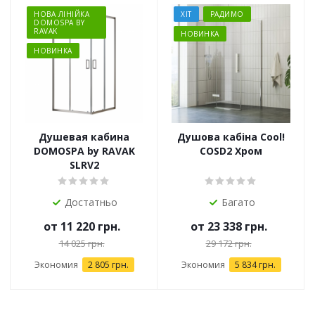
НОВА ЛІНІЙКА
ХІТ
РАДИМО
DOMOSPA BY
RAVAK
НОВИНКА
НОВИНКА
Душевая кабина
Душова кабіна Cool!
DOMOSPA by RAVAK
COSD2 Хром
SLRV2
Достатньо
Багато
от
11 220 грн.
от
23 338 грн.
14 025 грн.
29 172 грн.
Экономия
2 805 грн.
Экономия
5 834 грн.