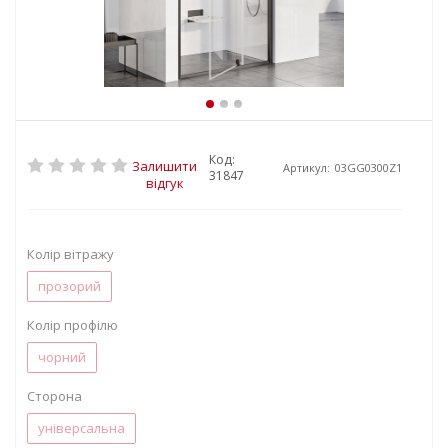
Код:
Залишити
Артикул:
03GG0300Z1
31847
відгук
Колір вітражу
прозорий
Колір профілю
чорний
Сторона
універсальна