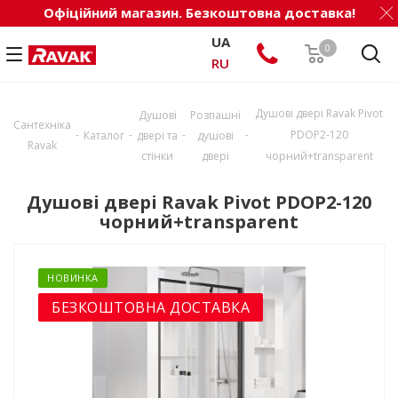
Офіційний магазин. Безкоштовна доставка!
UA
0
RU
Душові двері Ravak Pivot
Душові
Розпашні
Сантехніка
-
-
-
-
PDOP2-120
Каталог
двері та
душові
Ravak
стінки
двері
чорний+transparent
Душові двері Ravak Pivot PDOP2-120
чорний+transparent
НОВИНКА
БЕЗКОШТОВНА ДОСТАВКА