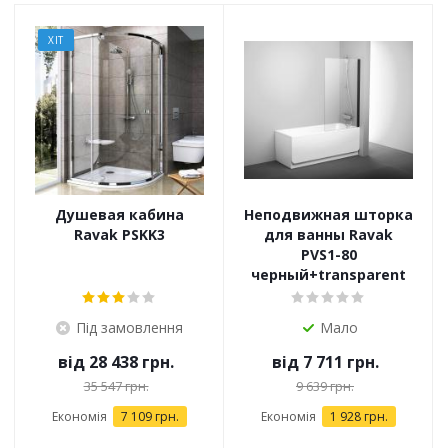
ХІТ
Душевая кабина
Неподвижная шторка
Ravak PSKK3
для ванны Ravak
PVS1-80
черный+transparent
Під замовлення
Мало
від
28 438 грн.
від
7 711 грн.
35 547 грн.
9 639 грн.
Економія
7 109 грн.
Економія
1 928 грн.