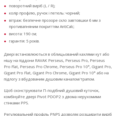
поворотний виріб (L / R);
колір профілю, ручок і петель: чорний;
вітраж: безпечне прозоре скло завтовшки 6 мм з
противапняним покриттям AntiCalc;
висота: 190 см;
гарантія: 5 років.
Двері встановлюються в облицьований кахлями кут або
нішу на піддони RAVAK Perseus, Perseus Pro, Perseus
Pro Flat, Perseus Pro Chrome, Perseus Pro 10°, Gigant Pro,
Gigant Pro Flat, Gigant Pro Chrome, Gigant Pro 10° або на
підлогу з вбудованим душовим каналом/трапом.
Щоб сконструювати П-подібний душовий куточок,
комбінуйте двері Pivot PDOP2 з двома нерухомими
стінками PPS.
Регулювальний профіль PNPS дозволяє розширити виріб