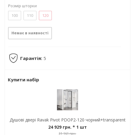
Розмір шторки
100
110
120
Немає в наявності
Гарантія:
5
Купити набір
Душові двері Ravak Pivot PDOP2-120 чорний+transparent
24 929 грн.
* 1 шт
31 161 грн.