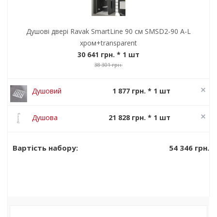
Душові двері Ravak SmartLine 90 см SMSD2-90 A-L
хром+transparent
30 641 грн.
* 1 шт
38 301 грн.
Душовий
1 877 грн. * 1 шт
канал Ravak
2 346 грн.
SN 501
Душова
21 828 грн. * 1 шт
система Ravak
27 285 грн.
Termo 300 TE
54 346 грн.
Вартість набору:
093.00/150
Хром\Білий