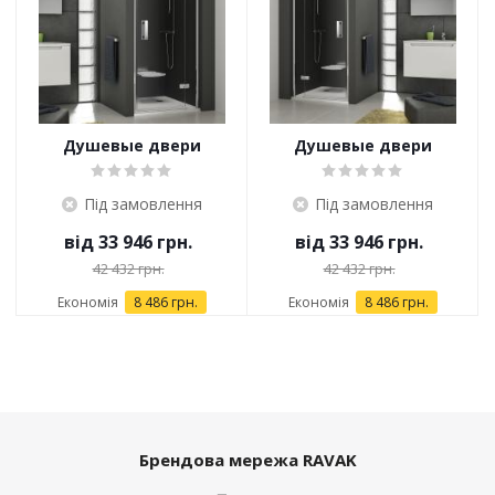
Душевые двери
Душевые двери
Ravak SmartLine 120
Ravak SmartLine 120
см SMSD2-120 B-R
см SMSD2-120 B-L
Під замовлення
Під замовлення
хром+transparent
хром+transparent
від
33 946 грн.
від
33 946 грн.
42 432 грн.
42 432 грн.
Економія
8 486 грн.
Економія
8 486 грн.
Брендова мережа RAVAK