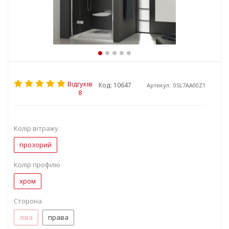
Відгуків
Код: 10647
Артикул:
0SL7AA00Z1
8
Колір вітражу
прозорий
Колір профілю
хром
Сторона
ліва
права