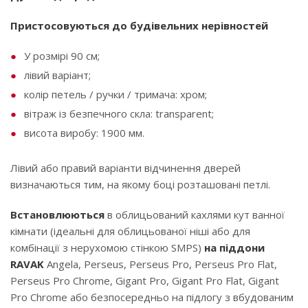
Пристосовуються до будівельних нерівностей
У розмірі 90 см;
лівий варіант;
колір петель / ручки / тримача: хром;
вітраж із безпечного скла: transparent;
висота виробу: 1900 мм.
Лівий або правий варіанти відчинення дверей
визначаються тим, на якому боці розташовані петлі.
Встановлюються
в облицьований кахлями кут ванної
кімнати (ідеальні для облицьованої ніші або для
комбінації з нерухомою стінкою SMPS)
на піддони
RAVAK
Angela, Perseus, Perseus Pro, Perseus Pro Flat,
Perseus Pro Chrome, Gigant Pro, Gigant Pro Flat, Gigant
Pro Chrome або безпосередньо на підлогу з вбудованим