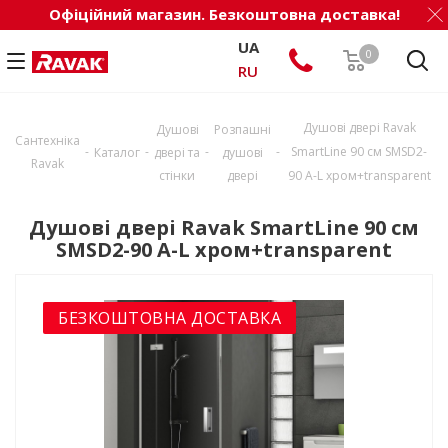
Офіційний магазин. Безкоштовна доставка!
UA
0
RU
Душові двері Ravak
Душові
Розпашні
Сантехніка
-
-
-
-
SmartLine 90 см SMSD2-
Каталог
двері та
душові
Ravak
стінки
двері
90 A-L хром+transparent
Душові двері Ravak SmartLine 90 см
SMSD2-90 A-L хром+transparent
БЕЗКОШТОВНА ДОСТАВКА