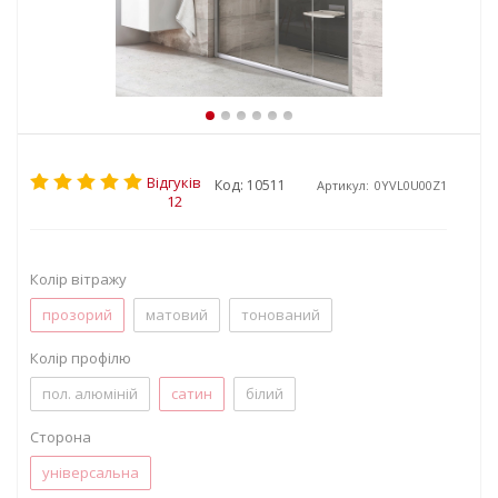
Відгуків
Код: 10511
Артикул:
0YVL0U00Z1
12
Колір вітражу
прозорий
матовий
тонований
Колір профілю
пол. алюміній
сатин
білий
Сторона
універсальна