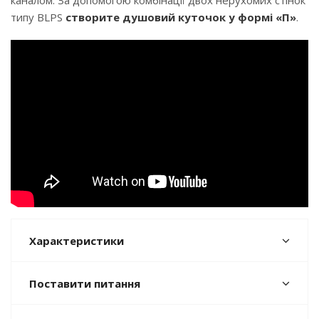
каналом. За допомогою комбінації двох нерухомих стінок
типу BLPS
створите душовий куточок у формі «П»
.
Характеристики
Поставити питання