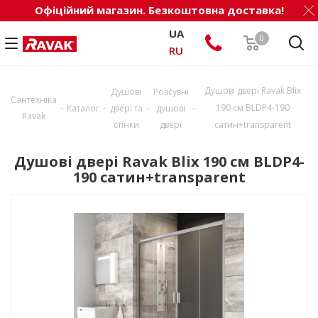
Офіційний магазин. Безкоштовна доставка!
UA
0
RU
Душові двері Ravak Blix
Душові
Розсувні
Сантехніка
-
-
-
-
190 см BLDP4-190
Каталог
двері та
душові
Ravak
стінки
двері
сатин+transparent
Душові двері Ravak Blix 190 см BLDP4-
190 сатин+transparent