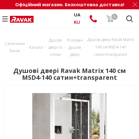
Офіційний магазин. Безкоштовна доставка!
UA
0
RU
Душові двері Ravak Matrix
Душові
Розсувні
Сантехніка
-
-
-
-
140 см MSD4-140
Каталог
двері та
душові
Ravak
стінки
двері
сатин+transparent
Душові двері Ravak Matrix 140 см
MSD4-140 сатин+transparent