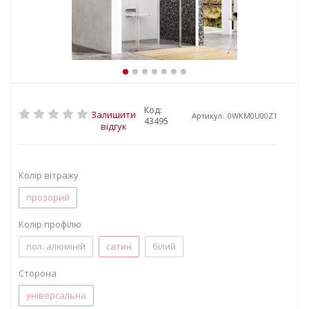
Код:
Залишити
Артикул:
0WKM0U00Z1
43495
відгук
Колір вітражу
прозорий
Колір профілю
пол. алюміній
сатин
білий
Сторона
універсальна