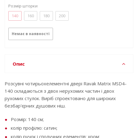
Розмір шторки
140
160
180
200
Немає в наявності
Опис
Розсувні чотирьохелементні двері Ravak Matrix MSD4-
140 складаються з двох нерухомих частин і двох
рухомих стулок. Виріб спроектовано для широких
безбар'єрних душових ніш.
Розмір: 140 cм;
колір профілю: сатин;
колір ручок і сполучних елементів: хром;