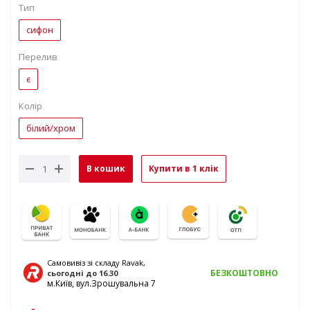
Тип
сифон
Перелив
є
Колір
білий/хром
В кошик
Купити в 1 клік
Самовивіз зі складу Ravak,
БЕЗКОШТОВНО
сьогодні
до 16.30
м.Київ, вул.Зрошувальна 7