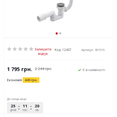
Залишити
Код: 12407
Артикул:
X01315
відгук
1 795
грн.
2 244
грн.
Є в наявності
Економія
449
грн.
До кінця акції
25
11
20
46
днів
час.
хв.
сек.