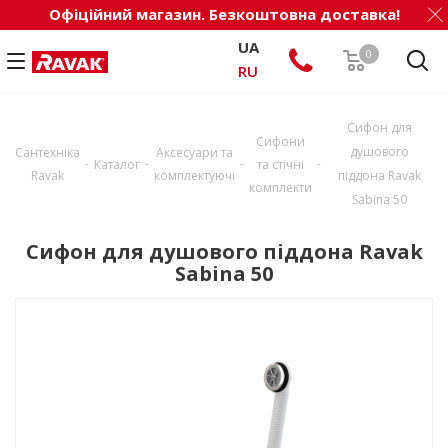
Офіційний магазин. Безкоштовна доставка!
UA
0
RU
Сифон для
Сифони
душового
Сантехніка
Аксесуари та
-
-
-
-
Каталог
та стічні
Ravak
комплектуючі
піддона Ravak
комплекти
Sabina 50
Сифон для душового піддона Ravak
Sabina 50