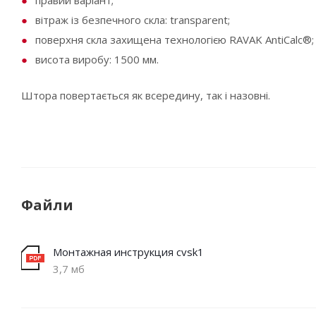
правий варіант;
вітраж із безпечного скла: transparent;
поверхня скла захищена технологією RAVAK AntiCalc®;
висота виробу: 1500 мм.
Штора повертається як всередину, так і назовні.
Файли
Монтажная инструкция cvsk1
3,7 мб