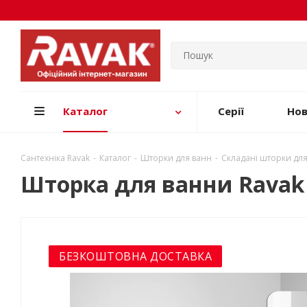
Каталог
Серії
Но
Сантехніка Ravak
-
Каталог
-
Шторки для ванн
-
Складані шторки дл
Шторка для ванни Ravak 
БЕЗКОШТОВНА ДОСТАВКА