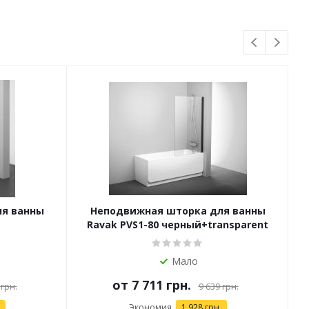
я ванны
Неподвижная шторка для ванны
Ravak PVS1-80 черный+transparent
Мало
от
7 711 грн.
 грн.
9 639 грн.
Экономия
1 928 грн.