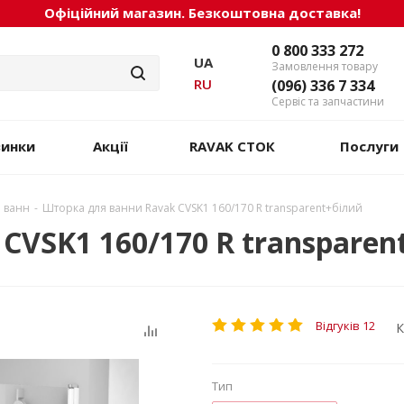
Офіційний магазин. Безкоштовна доставка!
0 800 333 272
UA
Замовлення товару
RU
(096) 336 7 334
Сервіс та запчастини
винки
Акції
RAVAK СТОК
Послуги
я ванн
-
Шторка для ванни Ravak CVSK1 160/170 R transparent+білий
CVSK1 160/170 R transparen
Відгуків 12
К
Тип