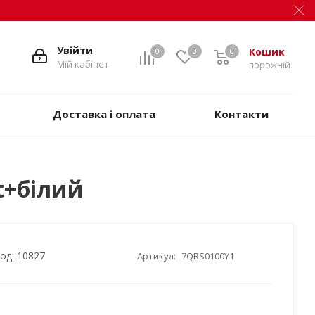
Увійти
Кошик
0
0
0
Мій кабінет
порожній
Доставка і оплата
Контакти
t+білий
од: 10827
Артикул:
7QRS0100Y1