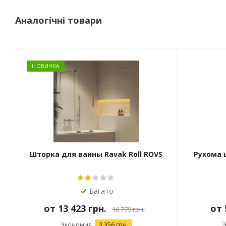
Аналогічні товари
НОВИНКА
Шторка для ванны Ravak Roll ROVS
Рухома 
Багато
от
13 423 грн.
от
16 779 грн.
Экономия
3 356 грн.