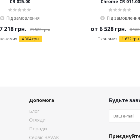
CR 025.00
Chrome CR 011.00
Під замовлення
Під замовлення
7 218 грн.
от
6 528 грн.
21 522 грн.
8 160
Экономия
4 304 грн.
Экономия
1 632 грн.
Допомога
Будьте завж
Блог
Огляди
Поради
Приєднуйте
Сервіс RAVAK