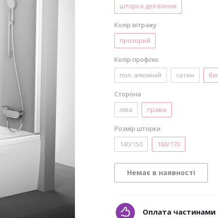
шторка для ванни
Колір вітражу
прозорий
Колір профілю
пол. алюміній
сатин
бі
Сторона
ліва
права
Розмір шторки
140/150
160/170
Немає в наявності
Оплата частинами 