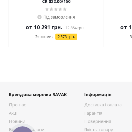
CR 022.00/150
Під замовлення
от
10 291 грн.
от
1
12 864 грн.
Экономия
2 573 грн.
Брендова мережа RAVAK
Інформація
Про нас
Доставка і оплата
Акції
Гарантія
Новини
Повернення
Брендові салони
Якість товару