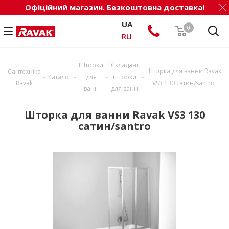
Офіційний магазин. Безкоштовна доставка!
UA
0
RU
Шторки
Складані
Шторка для ванни Ravak
Сантехніка
-
-
-
-
Каталог
для
шторки
Ravak
VS3 130 сатин/santro
ванн
для ванн
Шторка для ванни Ravak VS3 130
сатин/santro