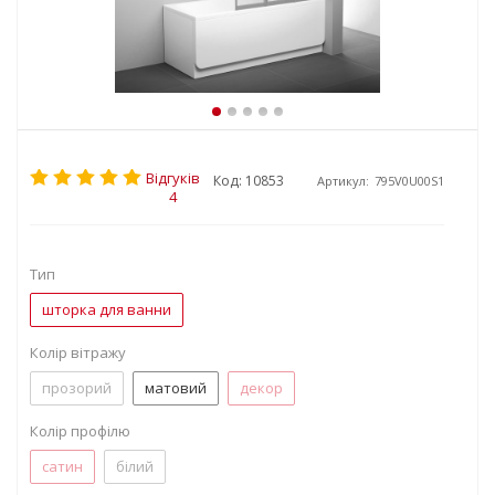
Відгуків
Код: 10853
Артикул:
795V0U00S1
4
Тип
шторка для ванни
Колір вітражу
прозорий
матовий
декор
Колір профілю
сатин
білий