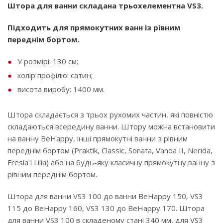
Штора для ванни складана трьохелементна VS3.
Підходить для прямокутних ванн із рівним
переднім бортом.
У розмірі: 130 см;
колір профілю: сатин;
висота виробу: 1400 мм.
Штора складається з трьох рухомих частин, які повністю
складаються всередину ванни. Штору можна встановити
на ванну BeHappy, інші прямокутні ванни з рівним
переднім бортом (Praktik, Classic, Sonata, Vanda II, Nerida,
Fresia і Lilia) або на будь-яку класичну прямокутну ванну з
рівним переднім бортом.
Штора для ванни VS3 100 до ванни BeHappy 150, VS3
115 до BeHappy 160, VS3 130 до BeHappy 170. Штора
для ванни VS3 100 в складеному стані 340 мм, для VS3