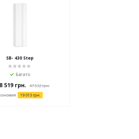
SB- 430 Step
Багато
8 519 грн.
47 532 грн.
кономия
19 013 грн.