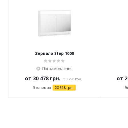
Зеркало Step 1000
Під замовлення
от
30 478 грн.
от
2
50 796 грн.
Экономия
20 318 грн.
Э