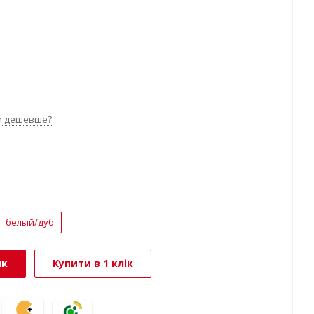
и дешевше?
белый/дуб
ик
Купити в 1 клік