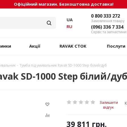
Офіційний магазин. Безкоштовна доставка!
0 800 333 272
UA
Замовлення товару
RU
(096) 336 7 334
Сервіс та запчастини
винки
Акції
RAVAK СТОК
Послуги
мивальник
-
Тумба під умивальник Ravak SD-1000 Step білий/дуб
vak SD-1000 Step білий/ду
Залишити
К
відгук
39 811
грн.