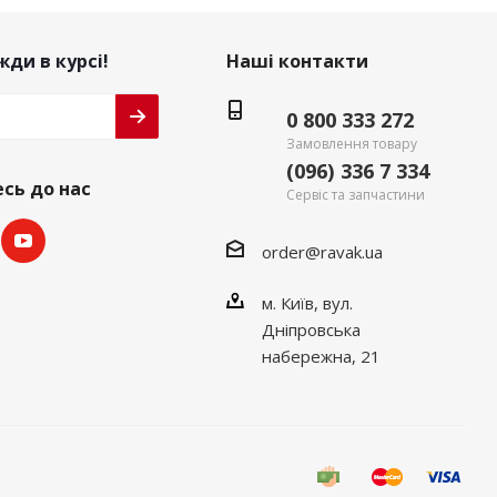
ди в курсі!
Наші контакти
0 800 333 272
Замовлення товару
(096) 336 7 334
сь до нас
Сервіс та запчастини
order@ravak.ua
м. Київ, вул.
Дніпровська
набережна, 21