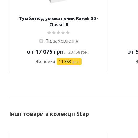
Тумба под умывальник Ravak SD-
Classic II
Під замовлення
от
17 075 грн.
от
28 458 грн.
Экономия
11 383 грн.
Інші товари з колекції Step