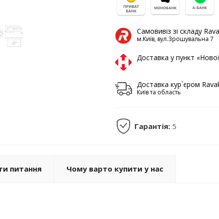
Самовивіз зі складу Rav
м.Київ, вул.Зрошувальна 7
Доставка у пункт «Ново
Доставка кур`єром Rava
Київ та область
Гарантія:
5
ти питання
Чому варто купити у нас