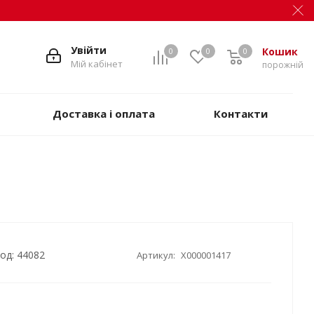
Увійти
Кошик
0
0
0
Мій кабінет
порожній
Доставка і оплата
Контакти
б
од: 44082
Артикул:
X000001417