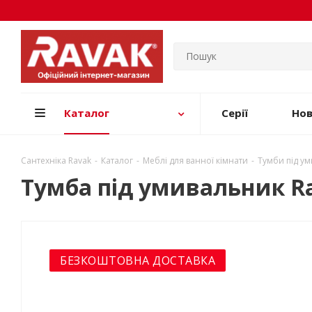
Каталог
Серії
Но
Сантехніка Ravak
-
Каталог
-
Меблі для ванної кімнати
-
Тумби під у
Тумба під умивальник Ra
БЕЗКОШТОВНА ДОСТАВКА