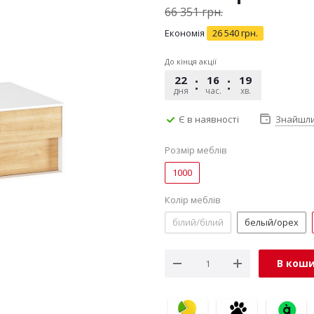
66 351
грн.
Економія
26 540
грн.
До кінця акції
22
16
19
30
дня
час.
хв.
сек.
Є в наявності
Знайшл
Розмір меблів
1000
Колір меблів
білий/білий
белый/орех
В кош