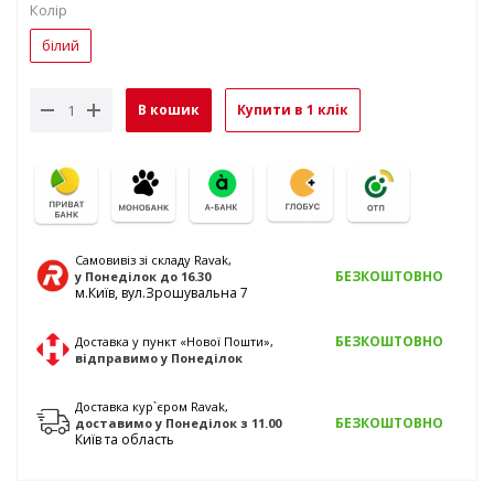
Колір
білий
В кошик
Купити в 1 клік
Самовивіз зі складу Ravak,
БЕЗКОШТОВНО
у Понеділок
до 16.30
м.Київ, вул.Зрошувальна 7
БЕЗКОШТОВНО
Доставка у пункт «Нової Пошти»,
відправимо
у Понеділок
Доставка кур`єром Ravak,
БЕЗКОШТОВНО
доставимо
у Понеділок
з 11.00
Київ та область