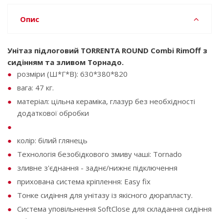
Опис
Унітаз підлоговий TORRENTA ROUND Combi RimOff з
сидінням та зливом Торнадо.
розміри (Ш*Г*В): 630*380*820
вага: 47 кг.
матеріал: цільна кераміка, глазур без необхідності
додаткової обробки
колір: білий глянець
Технологія безобідкового змиву чаші: Tornado
зливне з'єднання - заднє/нижнє підключення
прихована система кріплення: Easy fix
Тонке сидіння для унітазу із якісного дюрапласту.
Система уповільнення SoftClose для складання сидіння