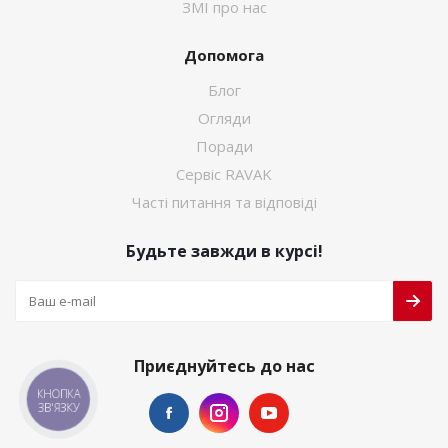
ЗМІ про нас
Допомога
Блог
Огляди
Поради
Сервіс RAVAK
Часті питання та відповіді
Будьте завжди в курсі!
Приєднуйтесь до нас
КНОПКА
ЗВ'ЯЗКУ