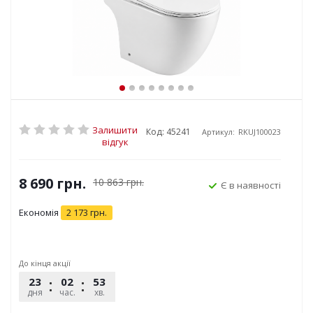
Залишити
Код: 45241
Артикул:
RKUJ100023
відгук
8 690
грн.
10 863
грн.
Є в наявності
Економія
2 173
грн.
До кінця акції
23
02
53
33
дня
час.
хв.
сек.