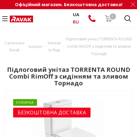
Офіційний магазин. Безкоштовна доставка!
UA
0
RU
Підлоговий унітаз TORRENTA ROUND
Сантехніка
Унітази
-
-
-
Combi RimOff з сидінням та зливом
Каталог
Ravak
та біде
Торнадо
Підлоговий унітаз TORRENTA ROUND
Combi RimOff з сидінням та зливом
Торнадо
НОВИНКА
БЕЗКОШТОВНА ДОСТАВКА