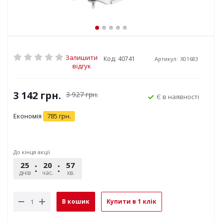
Залишити
Код: 40741
Артикул:
X01683
відгук
3 142
грн.
3 927
грн.
Є в наявності
Економія
785
грн.
До кінця акції
25
20
57
24
днів
час.
хв.
сек.
В кошик
Купити в 1 клік