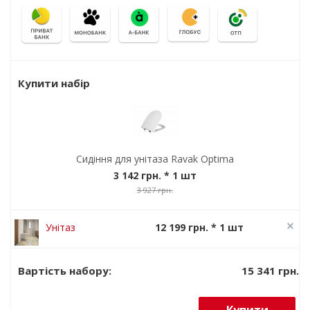
Купити набір
Сидіння для унітаза Ravak Optima
3 142 грн.
* 1 шт
3 927 грн.
Унітаз
12 199 грн. * 1 шт
підвісний
15 249 грн.
Ravak Optima
15 341 грн.
Вартість набору:
RimOff