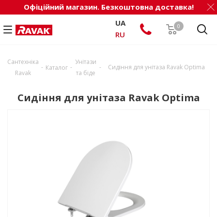
Офіційний магазин. Безкоштовна доставка!
UA
0
RU
Сантехніка
Унітази
-
-
-
Сидіння для унітаза Ravak Optima
Каталог
Ravak
та біде
Сидіння для унітаза Ravak Optima