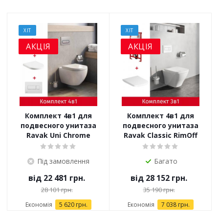
ХІТ
ХІТ
АКЦІЯ
АКЦІЯ
Комплект 4в1 для
Комплект 4в1 для
подвесного унитаза
подвесного унитаза
Ravak Uni Chrome
Ravak Classic RimOff
(X01516)
(X01671)
Під замовлення
Багато
від
22 481 грн.
від
28 152 грн.
28 101 грн.
35 190 грн.
Економія
5 620 грн.
Економія
7 038 грн.