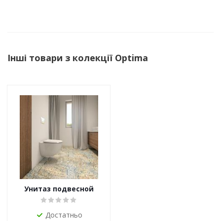
Інші товари з колекції Optima
Унитаз подвесной
Ravak Optima RimOff
Достатньо