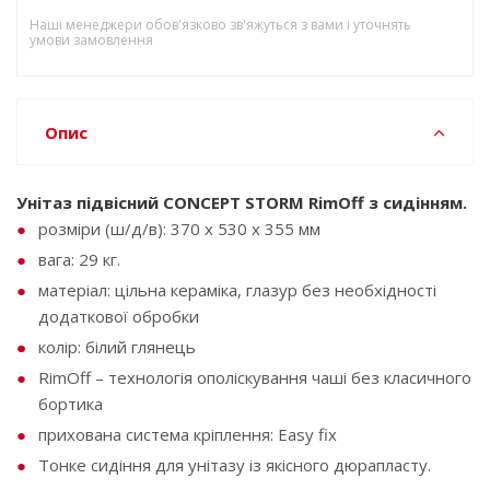
Наші менеджери обов'язково зв'яжуться з вами і уточнять
умови замовлення
Опис
Унітаз підвісний CONCEPT STORM RimOff з сидінням.
розміри (ш/д/в): 370 x 530 x 355 мм
вага: 29 кг.
матеріал: цільна кераміка, глазур без необхідності
додаткової обробки
колір: білий глянець
RimOff – технологія ополіскування чаші без класичного
бортика
прихована система кріплення: Easy fix
Тонке сидіння для унітазу із якісного дюрапласту.