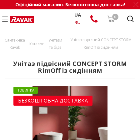
Офіційний магазин. Безкоштовна доставка!
UA
0
RU
Унітаз підвісний CONCEPT STORM
Сантехніка
Унітази
-
-
-
Каталог
Ravak
та біде
RimOff із сидінням
Унітаз підвісний CONCEPT STORM
RimOff із сидінням
НОВИНКА
БЕЗКОШТОВНА ДОСТАВКА