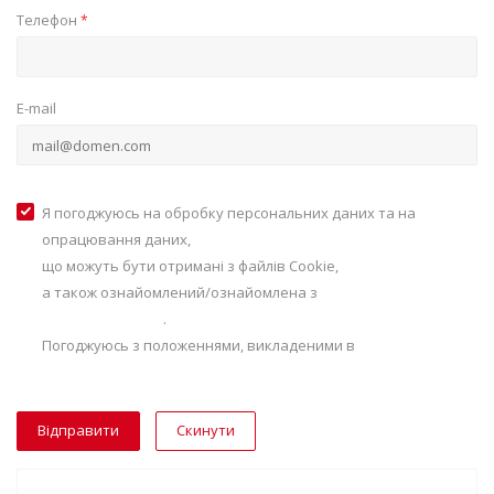
Телефон
*
E-mail
Я погоджуюсь на обробку персональних даних та на
опрацювання даних,
що можуть бути отримані з файлів Сookie,
а також ознайомлений/ознайомлена з
Політикою
конфіденційності
.
Погоджуюсь з положеннями, викладеними в
Умовах
використання
Скинути