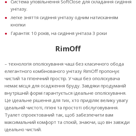
Система уповільнення SoftClose для складання сидіння
унітазу.
легке зняття сидіння унітазу одним натисканням
кнопки
Гарантія: 10 років, на сидіння унітаза 3 роки
RimOff
– технологія ополіскування чаші без класичного обода
елегантного комбінованого унітазу RimOff пропонує
чистий та гігієнічний простір. У чаші без ополіскувача
немає місця для осадження бруду. Завдяки продуманій
внутрішній формі гарантується ідеальне ополіскування.
Це ідеальне рішення для тих, хто приділяє велику увагу
ідеальній чистоті, гігієні та простоті обслуговування.
Туалет спроектований так, щоб забезпечити вам
максимальний комфорт та спокій, знаючи, що він завжди
ідеально чистий.