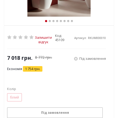
Код:
Залишити
Артикул:
RKUM000010
45109
відгук
7 018
грн.
8 772
грн.
Під замовлення
Економія
1 754
грн.
Колір
білий
Під замовлення