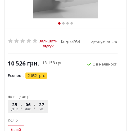
Залишити
Код: 44934
Артикул:
X01928
відгук
10 526
грн.
13 158
грн.
Є в наявності
Економія
2 632
грн.
До кінця акції
25
06
27
26
днів
час.
хв.
сек.
Колір
білий