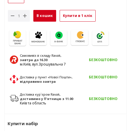
В кошик
Купити в 1 клік
Самовивіз зі складу Ravak,
БЕЗКОШТОВНО
завтра
до 16.30
м.Київ, вул.Зрошувальна 7
БЕЗКОШТОВНО
Доставка у пункт «Нової Пошти»,
відправимо
завтра
Доставка кур`єром Ravak,
БЕЗКОШТОВНО
доставимо у
П'ятницю
з 11.00
Київ та область
Купити набір