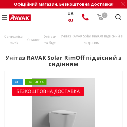
Офіційний магазин. Безкоштовна доставка!
UA
0
RU
Унітаз RAVAK Solar RimOff підвісний з
Сантехніка
Унітази
-
-
-
Каталог
Ravak
та біде
сидінням
Унітаз RAVAK Solar RimOff підвісний з
сидінням
ХІТ
НОВИНКА
БЕЗКОШТОВНА ДОСТАВКА