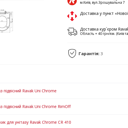
м.Київ, вул.Зрошувальна 7
Доставка у пункт «Ново
Доставка кур`єром Rava
Область + 40 грн/км. (Київ т
Гарантія:
3
аз підвісний Ravak Uni Chrome
аз підвісний Ravak Uni Chrome RimOff
ик для унітазу Ravak Chrome CR 410