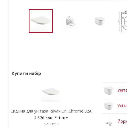
Купити набір
Уніт
Уніт
Сидіння для унітаза Ravak Uni Chrome 02A
2 570 грн.
* 1 шт
Йорж
3 213 грн.