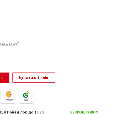
и дешевше?
ик
Купити в 1 клік
ak,
у Понеділок
до 16.30
БЕЗКОШТОВНО