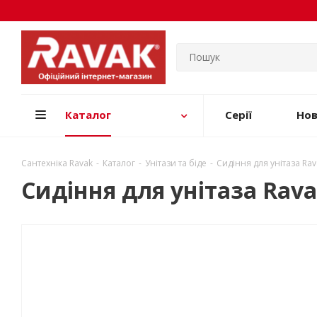
Каталог
Серії
Но
Сантехніка Ravak
-
Каталог
-
Унітази та біде
-
Сидіння для унітаза Ra
Сидіння для унітаза Rava