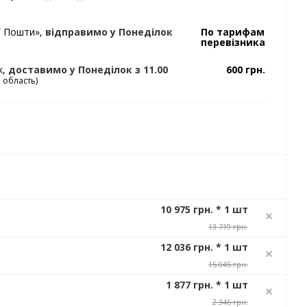
ї Пошти»,
відправимо
у Понеділок
По тарифам
перевізника
k,
доставимо
у Понеділок
з 11.00
600 грн.
а область)
10 975 грн. * 1 шт
13 719 грн.
12 036 грн. * 1 шт
15 045 грн.
1 877 грн. * 1 шт
2 346 грн.