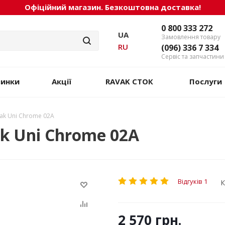
Офіційний магазин. Безкоштовна доставка!
0 800 333 272
UA
Замовлення товару
RU
(096) 336 7 334
Сервіс та запчастини
винки
Акції
RAVAK СТОК
Послуги
vak Uni Chrome 02A
k Uni Chrome 02A
Відгуків 1
К
2 570
грн.