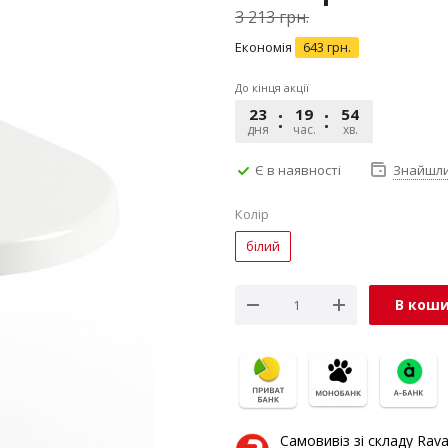
3 213
грн.
Економія
643
грн.
До кінця акції
23
19
54
48
дня
час.
хв.
сек.
Є в наявності
Знайшл
Колір
білий
В кош
Самовивіз зі складу Rav