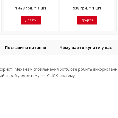
1 428 грн. * 1 шт
938 грн. * 1 шт
Додати
Додати
Поставити питання
Чому варто купити у нас
ористі. Механізм сповільнення SoftClose робить використа
тий спосіб демонтажу ―- CLICK-систему.