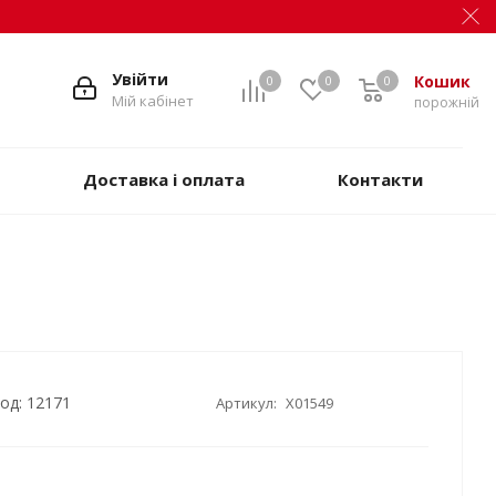
Увійти
Кошик
0
0
0
Мій кабінет
порожній
Доставка і оплата
Контакти
од: 12171
Артикул:
X01549