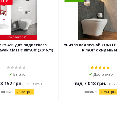
КЦІЯ
кт 4в1 для подвесного
Унитаз подвесной CONCEP
унитаза Ravak Classic RimOff (X01671)
RimOff с сиденье
Багато
Достатньо
8 152 грн.
від
7 018 грн.
35 190 грн.
8 772
Економія
7 038 грн.
Економія
1 754 грн.