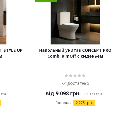
T STYLE UP
Напольный унитаз CONCEPT PRO
м
Combi RimOff с сиденьем
Достатньо
від
9 098 грн.
 грн.
11 373 грн.
Економія
2 275 грн.