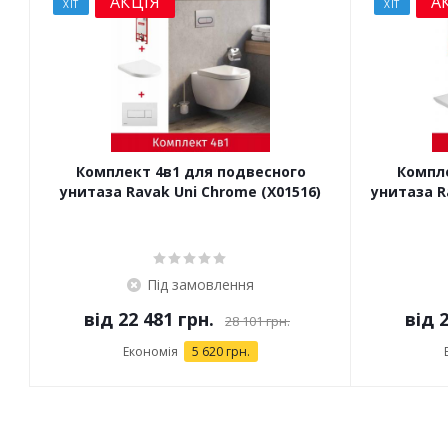
АКЦІЯ
А
ХІТ
ХІТ
Комплект 4в1 для подвесного
Компле
унитаза Ravak Uni Chrome (X01516)
Під замовлення
від
22 481 грн.
від
2
28 101 грн.
Економія
5 620 грн.