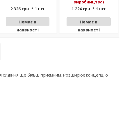
виробництва)
2 326 грн. * 1 шт
1 224 грн. * 1 шт
Немає в
Немає в
наявності
наявності
ння сидіння ще більш приємним. Розширює концепцію