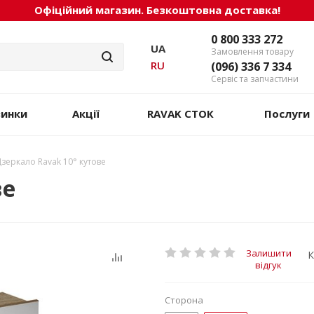
Офіційний магазин. Безкоштовна доставка!
0 800 333 272
UA
Замовлення товару
RU
(096) 336 7 334
Сервіс та запчастини
винки
Акції
RAVAK СТОК
Послуги
зеркало Ravak 10° кутове
ве
Залишити
К
відгук
Сторона