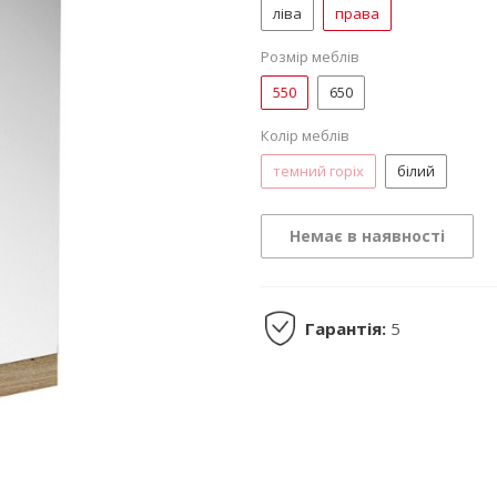
ліва
права
Розмір меблів
550
650
Колір меблів
темний горіх
білий
Немає в наявності
Гарантія:
5