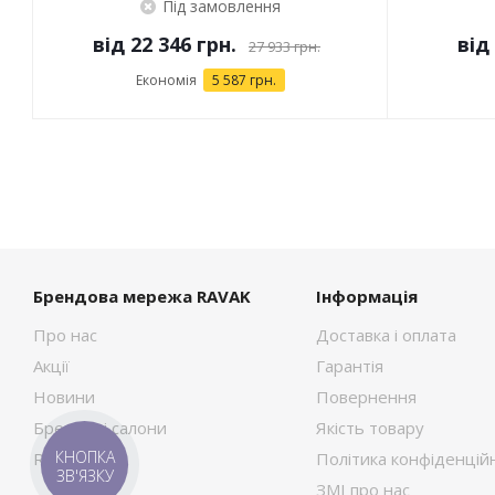
Під замовлення
від
22 346 грн.
від
27 933 грн.
Економія
5 587 грн.
Брендова мережа RAVAK
Інформація
Про нас
Доставка і оплата
Акції
Гарантія
Новини
Повернення
Брендові салони
Якість товару
КНОПКА
RAVAK Сток
Політика конфіденційн
ЗВ'ЯЗКУ
ЗМІ про нас