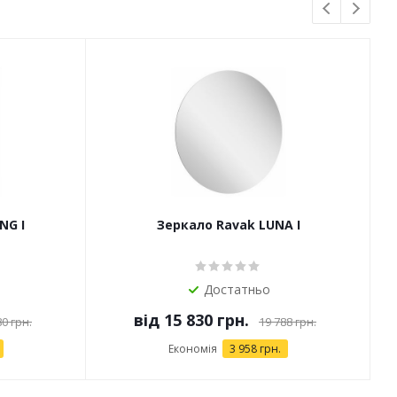
NG I
Зеркало Ravak LUNA I
Достатньо
від
15 830 грн.
80 грн.
19 788 грн.
Економія
3 958 грн.