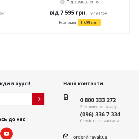
Під замовлення
від
7 595 грн.
рн.
9 494 грн.
Економія
1 899 грн.
ди в курсі!
Наші контакти
0 800 333 272
Замовлення товару
(096) 336 7 334
сь до нас
Сервіс та запчастини
order@ravak.ua