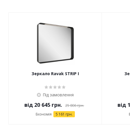
Зеркало Ravak STRIP I
Зе
Під замовлення
від
20 645 грн.
від
1
25 806 грн.
Економія
5 161 грн.