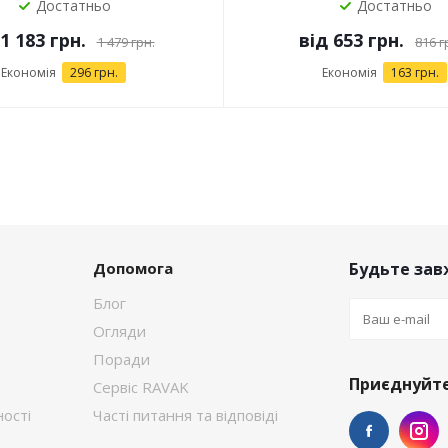
Достатньо
Достатньо
1 183 грн.
від
653 грн.
1 479 грн.
816 г
Економія
296 грн.
Економія
163 грн.
Допомога
Будьте завж
Блог
Огляди
Поради
Приєднуйте
Сервіс RAVAK
ості
Часті питання та відповіді