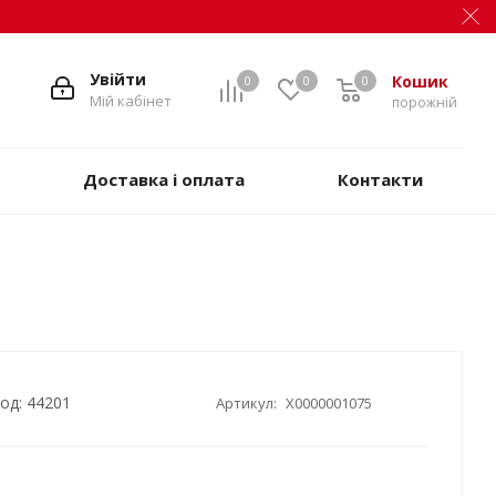
Увійти
Кошик
0
0
0
Мій кабінет
порожній
Доставка і оплата
Контакти
од: 44201
Артикул:
X0000001075