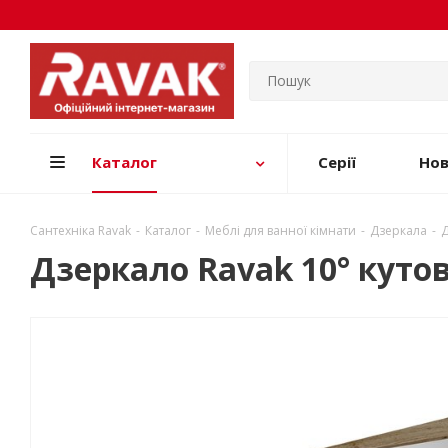
Каталог
Серії
Но
Сантехніка Ravak
-
Каталог
-
Меблі для ванної кімнати
-
Дзеркала
-
Д
Дзеркало Ravak 10° куто