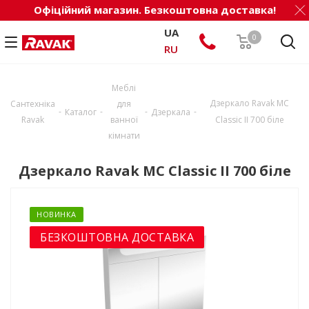
Офіційний магазин. Безкоштовна доставка!
UA
0
RU
Меблі
Дзеркало Ravak МС
Сантехніка
для
-
-
-
-
Каталог
Дзеркала
Ravak
ванної
Classic II 700 біле
кімнати
Дзеркало Ravak МС Classic II 700 біле
НОВИНКА
БЕЗКОШТОВНА ДОСТАВКА