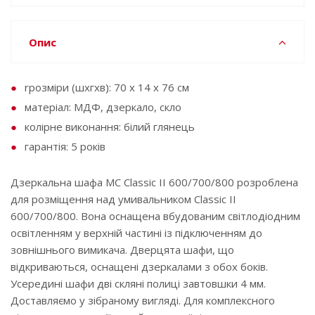
Опис
rрозміри (шxгxв): 70 x 14 x 76 см
матеріал: МДФ, дзеркало, скло
колірне виконання: білий глянець
гарантія: 5 років
Дзеркальна шафа MC Classic II 600/700/800 розроблена
для розміщення над умивальником Classic II
600/700/800. Вона оснащена вбудованим світлодіодним
освітленням у верхній частині із підключенням до
зовнішнього вимикача. Дверцята шафи, що
відкриваються, оснащені дзеркалами з обох боків.
Усередині шафи дві скляні полиці завтовшки 4 мм.
Доставляємо у зібраному вигляді. Для комплексного