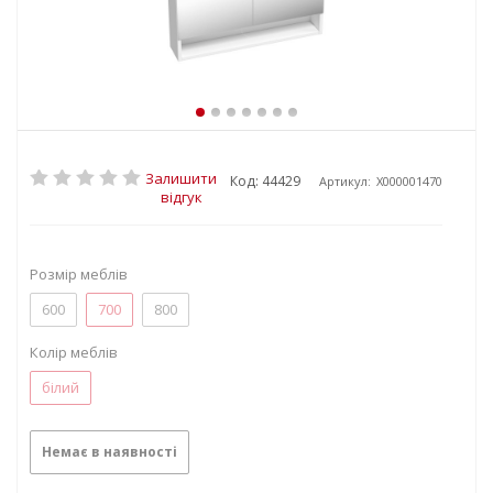
Залишити
Код: 44429
Артикул:
X000001470
відгук
Розмір меблів
600
700
800
Колір меблів
білий
Немає в наявності