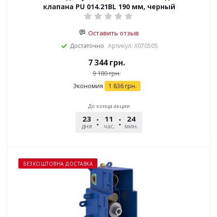
клапана PU 014.21BL 190 мм, черный
Оставить отзыв
Достаточно
Артикул: X070505
7 344
грн.
9 180
грн.
Экономия
1 836
грн.
До конца акции
23
11
24
25
дня
час.
мин.
сек.
БЕЗКОШТОВНА ДОСТАВКА