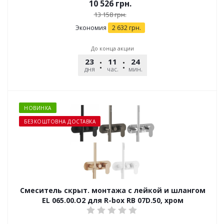
10 526
грн.
13 158
грн.
Экономия
2 632
грн.
До конца акции
23
11
24
25
дня
час.
мин.
сек.
НОВИНКА
БЕЗКОШТОВНА ДОСТАВКА
Смеситель скрыт. монтажа с лейкой и шлангом
EL 065.00.O2 для R-box RB 07D.50, хром