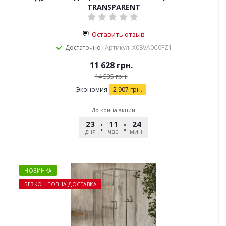
TRANSPARENT
Оставить отзыв
Достаточно
Артикул: X08VA0C0FZ1
11 628
грн.
14 535
грн.
Экономия
2 907
грн.
До конца акции
23
11
24
25
дня
час.
мин.
сек.
НОВИНКА
БЕЗКОШТОВНА ДОСТАВКА