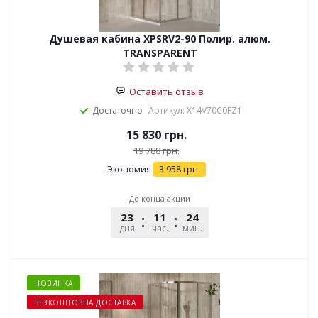
Душевая кабина XPSRV2-90 Полир. алюм.
TRANSPARENT
Оставить отзыв
Достаточно
Артикул: X14V70C0FZ1
15 830
грн.
19 788
грн.
Экономия
3 958
грн.
До конца акции
23
11
24
25
дня
час.
мин.
сек.
НОВИНКА
БЕЗКОШТОВНА ДОСТАВКА