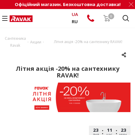
Офіційний магазин. Безкоштовна доставка!
UA
0
RU
Сантехника
-
-
Літня акція -20% на сантехнику RAVAK!
Акции
Ravak
Літня акція -20% на сантехнику
RAVAK!
23
11
23
дня
час.
мин.