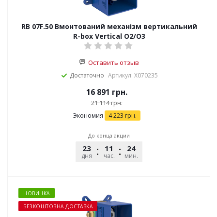
RB 07F.50 Вмонтований механізм вертикальний
R-box Vertical O2/O3
Оставить отзыв
Достаточно
Артикул: X070235
16 891
грн.
21 114
грн.
Экономия
4 223
грн.
До конца акции
23
11
24
25
дня
час.
мин.
сек.
НОВИНКА
БЕЗКОШТОВНА ДОСТАВКА