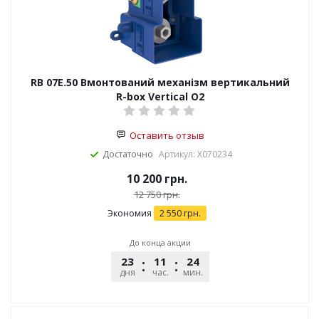
RB 07E.50 Вмонтований механізм вертикальний
R-box Vertical O2
Оставить отзыв
Достаточно
Артикул: X070234
10 200
грн.
12 750
грн.
Экономия
2 550
грн.
До конца акции
23
11
24
25
дня
час.
мин.
сек.