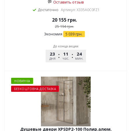
Оставить отзыв
Достаточно
Артикул: X335A0C0FZ1
20 155
грн.
25 194
грн.
Экономия
5 039
грн.
До конца акции
23
11
24
25
дня
час.
мин.
сек.
НОВИНКА
БЕЗКОШТОВНА ДОСТАВКА
Душевые двери XPSDP2-100 Полир.алюм.