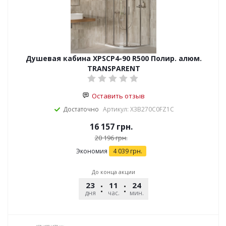
Душевая кабина XPSCP4-90 R500 Полир. алюм.
TRANSPARENT
Оставить отзыв
Достаточно
Артикул: X3B270C0FZ1C
16 157
грн.
20 196
грн.
Экономия
4 039
грн.
До конца акции
23
11
24
25
дня
час.
мин.
сек.