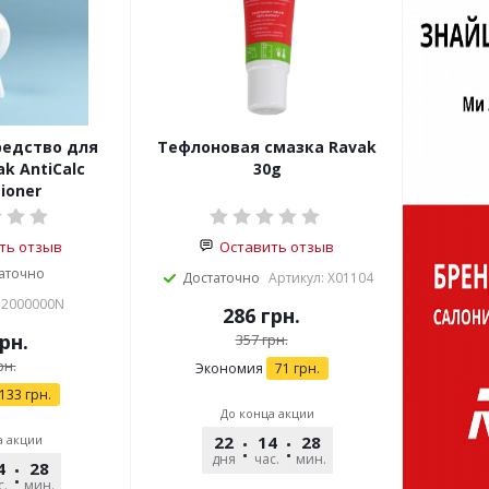
едство для
Тефлоновая смазка Ravak
k AntiCalc
30g
ioner
ть отзыв
Оставить отзыв
аточно
Достаточно
Артикул: X01104
32000000N
286
грн.
рн.
357
грн.
рн.
Экономия
71
грн.
133
грн.
До конца акции
а акции
22
14
28
45
дня
час.
мин.
сек.
4
28
45
с.
мин.
сек.