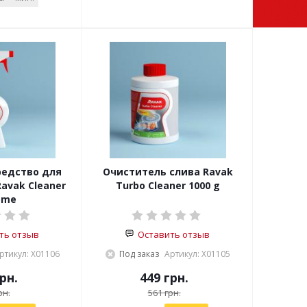
едство для
Очиститель слива Ravak
avak Cleaner
Turbo Cleaner 1000 g
ome
ть отзыв
Оставить отзыв
ртикул: X01106
Под заказ
Артикул: X01105
рн.
449
грн.
рн.
561
грн.