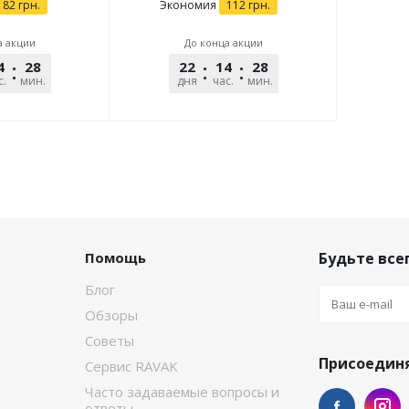
82
грн.
Экономия
112
грн.
а акции
До конца акции
4
28
45
22
14
28
45
с.
мин.
сек.
дня
час.
мин.
сек.
Помощь
Будьте всег
Блог
Обзоры
Советы
Присоединя
Сервис RAVAK
Часто задаваемые вопросы и
ответы