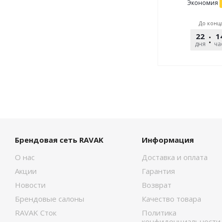
Экономия
До конц
22
1
дня
ча
Брендовая сеть RAVAK
Информация
О нас
Доставка и оплата
Акции
Гарантия
Новости
Возврат
Брендовые салоны
Качество товара
RAVAK Сток
Политика
конфиденциальности