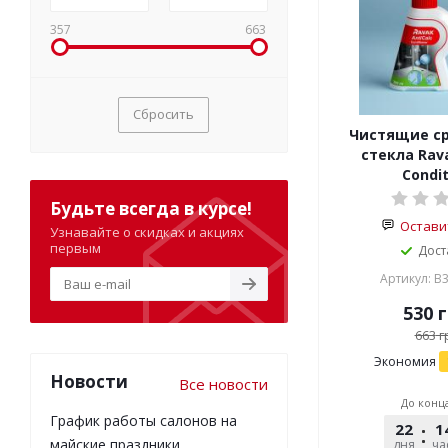
357
663
Сбросить
Чистящие ср
стекла Rava
Condit
Будьте всегда в курсе!
Остави
Узнавайте о скидках и акциях
первым
Дост
Артикул: B
530
г
663
г
Экономия
Новости
Все новости
До конц
График работы салонов на
22
1
майские праздники
дня
ча