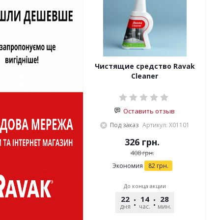
Чистящие средство Ravak
Cleaner
Оставить отзыв
Под заказ
Артикул: X01101
326
грн.
408
грн.
Экономия
82
грн.
До конца акции
22
14
28
45
дня
час.
мин.
сек.