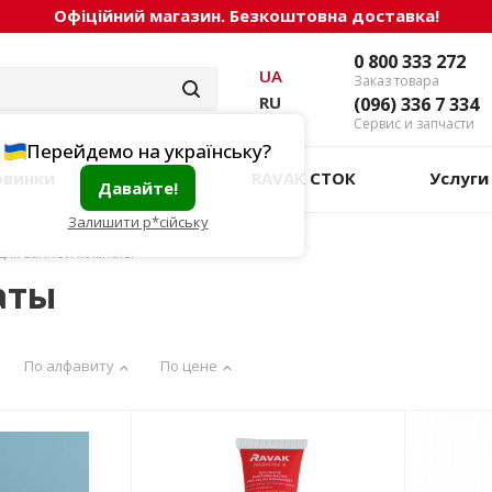
Офіційний магазин. Безкоштовна доставка!
0 800 333 272
UA
Заказ товара
RU
(096) 336 7 334
Сервис и запчасти
Перейдемо на українську?
овинки
Акции
RAVAK СТОК
Услуги
Давайте!
Залишити р*сійську
для ванной комнаты
аты
По алфавиту
По цене