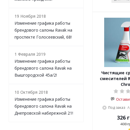
19 Ноября 2018
Изменение графика работы
брендового салоны Ravak на
проспекте Голосеевский, 68!
1 Февраля 2019
Изменение графика работы
брендового салона Ravak на
Чистящие ср
Вышгородской 45а/2!
смесителей R
Chr
10 Октября 2018
Изменение графика работы
Остави
брендового салона Ravak на
Под заказ
А
Днепровской набережной 21!
326
г
408
г