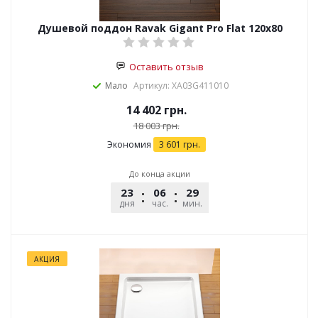
Душевой поддон Ravak Gigant Pro Flat 120х80
Оставить отзыв
Мало
Артикул: XA03G411010
14 402
грн.
18 003
грн.
Экономия
3 601
грн.
До конца акции
23
06
29
45
дня
час.
мин.
сек.
АКЦИЯ