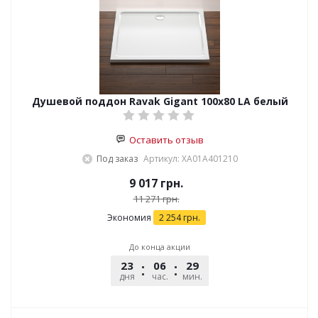
Душевой поддон Ravak Gigant 100x80 LA белый
Оставить отзыв
Под заказ
Артикул: XA01A401210
9 017
грн.
11 271
грн.
Экономия
2 254
грн.
До конца акции
23
06
29
45
дня
час.
мин.
сек.