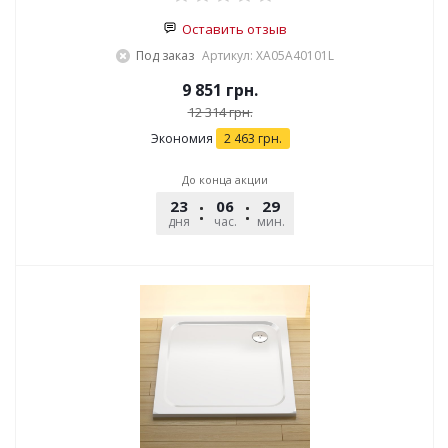
Оставить отзыв
Под заказ
Артикул: XA05A40101L
9 851
грн.
12 314
грн.
Экономия
2 463
грн.
До конца акции
23
06
29
45
дня
час.
мин.
сек.