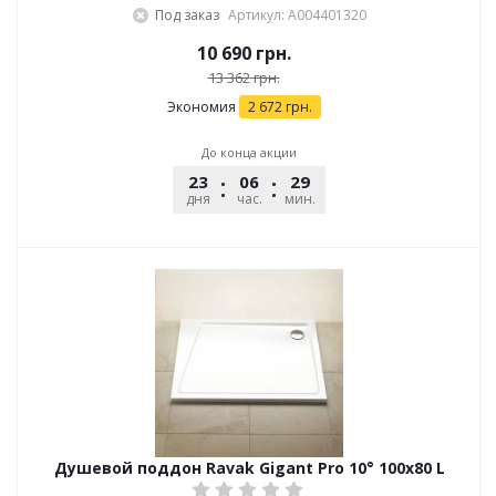
Под заказ
Артикул: A004401320
10 690
грн.
13 362
грн.
Экономия
2 672
грн.
До конца акции
23
06
29
45
дня
час.
мин.
сек.
Душевой поддон Ravak Gigant Pro 10° 100х80 L