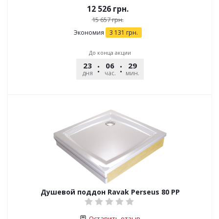
12 526
грн.
15 657
грн.
Экономия
3 131
грн.
До конца акции
23
06
29
45
дня
час.
мин.
сек.
Душевой поддон Ravak Perseus 80 PP
Оставить отзыв