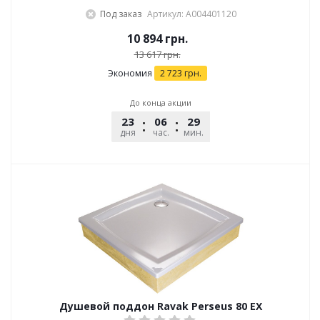
Под заказ
Артикул: A004401120
10 894
грн.
13 617
грн.
Экономия
2 723
грн.
До конца акции
23
06
29
45
дня
час.
мин.
сек.
Душевой поддон Ravak Perseus 80 EX