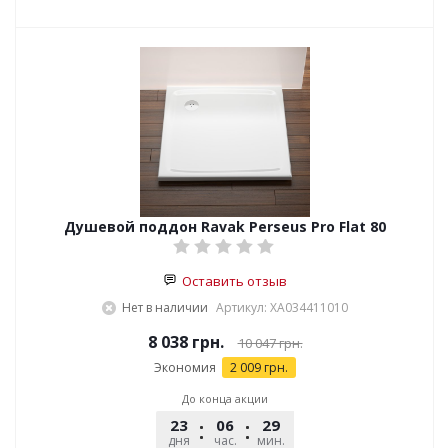
Душевой поддон Ravak Perseus Pro Flat 80
Оставить отзыв
Нет в наличии
Артикул: XA034411010
8 038 грн.
10 047 грн.
Экономия
2 009 грн.
До конца акции
23
06
29
45
дня
час.
мин.
сек.