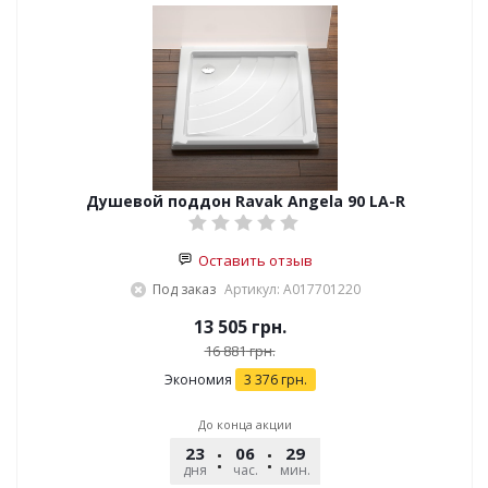
Душевой поддон Ravak Angela 90 LA-R
Оставить отзыв
Под заказ
Артикул: A017701220
13 505
грн.
16 881
грн.
Экономия
3 376
грн.
До конца акции
23
06
29
45
дня
час.
мин.
сек.