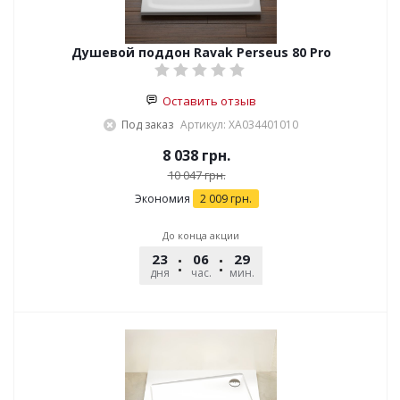
Душевой поддон Ravak Perseus 80 Pro
Оставить отзыв
Под заказ
Артикул: XA034401010
8 038
грн.
10 047
грн.
Экономия
2 009
грн.
До конца акции
23
06
29
45
дня
час.
мин.
сек.