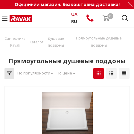
Офіційний магазин. Безкоштовна доставка!
UA
0
RU
Прямоугольные душевые
Сантехника
Душевые
-
-
-
Каталог
Ravak
поддоны
поддоны
Прямоугольные душевые поддоны
По популярности
По цене