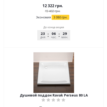
12 322
грн.
15 402
грн.
Экономия
3 080
грн.
До конца акции
23
06
29
45
дня
час.
мин.
сек.
Душевой поддон Ravak Perseus 80 LA