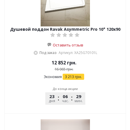
Душевой поддон Ravak Asymmetric Pro 10° 120х90
Оставить отзыв
Под заказ
Артикул: XA25G70101L
12 852
грн.
16 065
грн.
Экономия
3 213
грн.
До конца акции
23
06
29
45
дня
час.
мин.
сек.