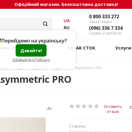
Офіційний магазин. Безкоштовна доставка!
0 800 333 272
UA
Заказ товара
RU
(096) 336 7 334
Сервис и запчасти
Перейдемо на українську?
овинки
Акции
RAVAK СТОК
Услуги
Давайте!
Залишити р*сійську
ушевые поддоны
-
Душевой поддон Ravak Asymmetric PRO
symmetric PRO
Оставить
К
отзыв
Сторона