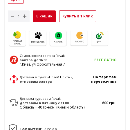
В кошик
Купить в 1 клик
Самовывоз из состава Ravak,
БЕСПЛАТНО
завтра
до 16.30
г.Киев, ул.Оросительная 7
По тарифам
Доставка в пункт «Новой Почты»,
перевозчика
отправим
завтра
Доставка курьером Ravak,
600 грн.
доставим в
Пятницу
с 11.00
Область + 40 грн/км. (Киев и область)
Гарантия:
2 года