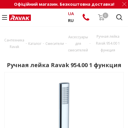
Офіційний магазин. Безкоштовна доставка!
UA
0
RU
Ручная лейка
Аксессуары
Сантехника
-
-
-
-
Ravak 954.00 1
Каталог
Смесители
для
Ravak
смесителей
функция
Ручная лейка Ravak 954.00 1 функция