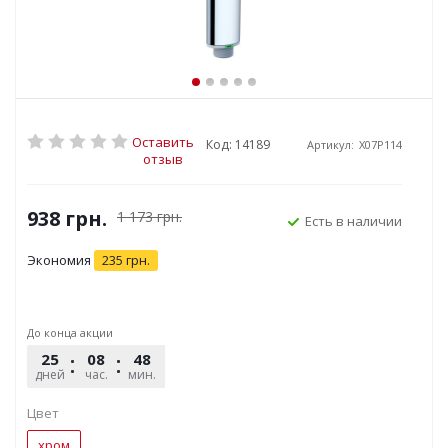
Оставить
Код: 14189
Артикул:
X07P114
отзыв
938
грн.
1 173
грн.
Есть в наличии
Экономия
235
грн.
До конца акции
25
08
48
26
дней
час.
мин.
сек.
Цвет
хром