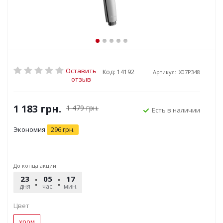
Оставить
Код: 14192
Артикул:
X07P348
отзыв
1 183
грн.
1 479
грн.
Есть в наличии
Экономия
296
грн.
До конца акции
23
05
17
11
дня
час.
мин.
сек.
Цвет
хром