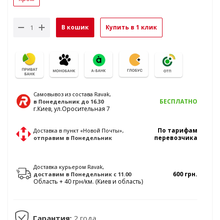
В кошик
Купить в 1 клик
Самовывоз из состава Ravak,
БЕСПЛАТНО
в Понедельник
до 16.30
г.Киев, ул.Оросительная 7
По тарифам
Доставка в пункт «Новой Почты»,
перевозчика
отправим
в Понедельник
Доставка курьером Ravak,
600 грн.
доставим
в Понедельник
с 11.00
Область + 40 грн/км. (Киев и область)
Гарантия:
2 года