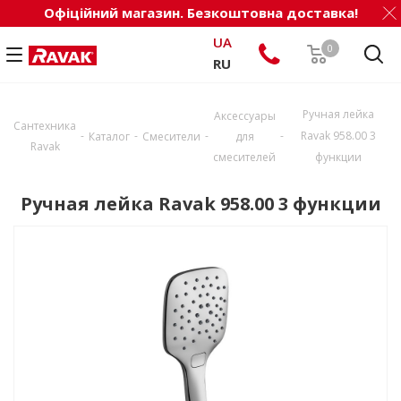
Офіційний магазин. Безкоштовна доставка!
UA
0
RU
Ручная лейка
Аксессуары
Сантехника
-
-
-
-
Ravak 958.00 3
Каталог
Смесители
для
Ravak
смесителей
функции
Ручная лейка Ravak 958.00 3 функции