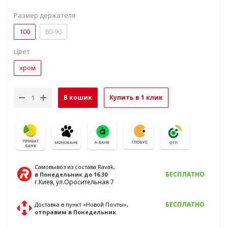
Размер держателя
100
80-90
Цвет
хром
В кошик
Купить в 1 клик
Самовывоз из состава Ravak,
БЕСПЛАТНО
в Понедельник
до 16.30
г.Киев, ул.Оросительная 7
БЕСПЛАТНО
Доставка в пункт «Новой Почты»,
отправим
в Понедельник