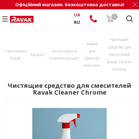
Офіційний магазин. Безкоштовна доставка!
UA
0
RU
Чистящие
Химия
средство для
Сантехника
Аксессуары и
для
-
-
-
-
смесителей
Каталог
Ravak
комплектующие
ванной
Ravak Cleaner
комнаты
Chrome
Чистящие средство для смесителей
Ravak Cleaner Chrome