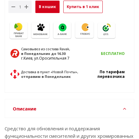
В кошик
Купить в 1 клик
Самовывоз из состава Ravak,
БЕСПЛАТНО
в Понедельник
до 16.30
г.Киев, ул.Оросительная 7
По тарифам
Доставка в пункт «Новой Почты»,
перевозчика
отправим
в Понедельник
Описание
Средство для обновления и поддержания
функциональности смесителей и других хромированных