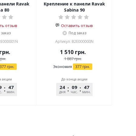
панели Ravak
Крепление к панели Ravak
a 80
Sabina 90
ть отзыв
Оставить отзыв
 заказ
Под заказ
2E000001N
Артикул: B2E000000N
грн.
1 510
грн.
рн.
1 887
грн.
377
грн.
Экономия
377
грн.
а акции
До конца акции
9
47
39
24
09
47
39
с.
мин.
сек.
дня
час.
мин.
сек.