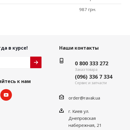
987 грн.
да в курсе!
Наши контакты
0 800 333 272
Заказ товара
(096) 336 7 334
йтесь к нам
Сервис и запчасти
order@ravak.ua
г. Киев ул.
Днепровская
набережная, 21