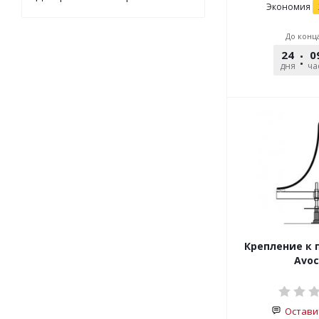
Экономия
До конц
24
0
дня
ча
Крепление к 
Avoc
Остави