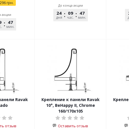
296
грн.
До конца акции
24
09
47
39
а акции
дня
час.
мин.
сек.
9
47
39
с.
мин.
сек.
панели Ravak
Крепление к панели Ravak
Крепле
ado
10°, BeHappy ІІ, Chrome
160/170x105
ть отзыв
Оставить отзыв