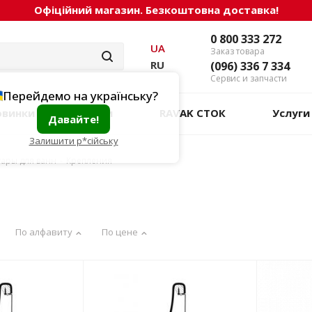
Офіційний магазин. Безкоштовна доставка!
0 800 333 272
UA
Заказ товара
RU
(096) 336 7 334
Сервис и запчасти
Перейдемо на українську?
овинки
Акции
RAVAK СТОК
Услуги
Давайте!
Залишити р*сійську
уары для ванн
-
Крепления
По алфавиту
По цене