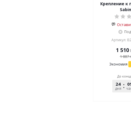
Крепление к 
Sabin
Остави
Под
Артикул: B
1 510
1 887
г
Экономия
До конц
24
0
дня
ча