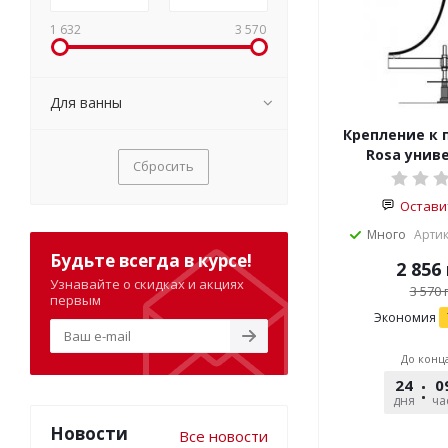
1 632
3 570
Для ванны
Крепление к 
Rosa унив
Сбросить
Остави
Много
Артик
Будьте всегда в курсе!
2 856
Узнавайте о скидках и акциях
3 570
г
первым
Экономия
До конц
24
0
дня
ча
Новости
Все новости