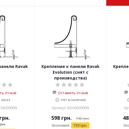
панели Ravak
Крепление к панели Ravak
Крепле
U
Evolution (снят с
производства)
ть отзыв
Оставить отзыв
 заказ
Нет в наличии
23600000N
Артикул: B2H000000N
Ар
грн.
598 грн.
48
748 грн.
рн.
Экономия
150 грн.
Эк