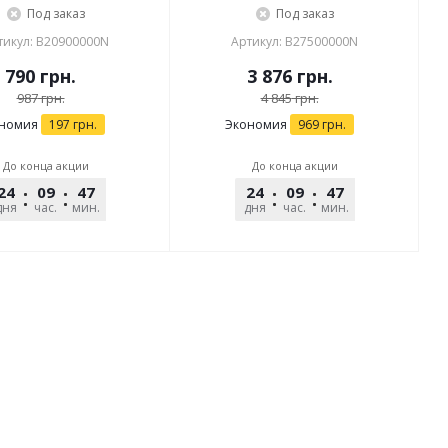
Под заказ
Под заказ
тикул: B20900000N
Артикул: B27500000N
790
грн.
3 876
грн.
987
грн.
4 845
грн.
номия
197
грн.
Экономия
969
грн.
До конца акции
До конца акции
24
09
47
39
24
09
47
39
дня
час.
мин.
сек.
дня
час.
мин.
сек.