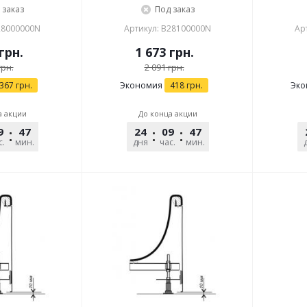
 заказ
Под заказ
28000000N
Артикул: B28100000N
Ар
грн.
1 673
грн.
рн.
2 091
грн.
367
грн.
Экономия
418
грн.
Эко
а акции
До конца акции
9
47
39
24
09
47
39
с.
мин.
сек.
дня
час.
мин.
сек.