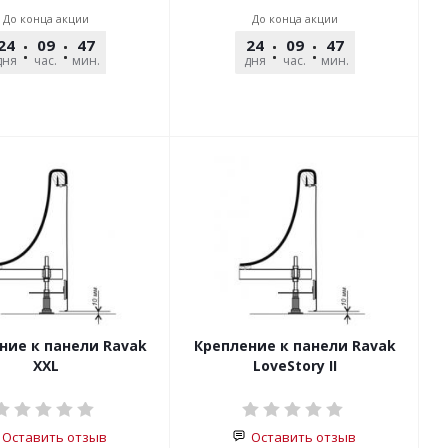
До конца акции
До конца акции
24
09
47
39
24
09
47
39
дня
час.
мин.
сек.
дня
час.
мин.
сек.
ние к панели Ravak
Крепление к панели Ravak
XXL
LoveStory II
Оставить отзыв
Оставить отзыв