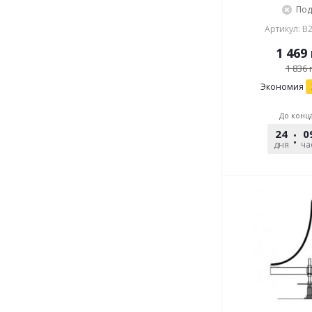
Под
Артикул: B
1 469
1 836
г
Экономия
До конц
24
0
дня
ча