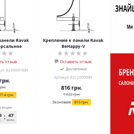
панели Ravak
Крепление к панели Ravak
ерсальное
BeHappy-V
ть отзыв
Оставить отзыв
Достаточно
ул: B23000100N
Артикул: B21200000N
грн.
816
грн.
рн.
1 632
грн.
714
грн.
Экономия
816
грн.
а акции
9
47
39
с.
мин.
сек.