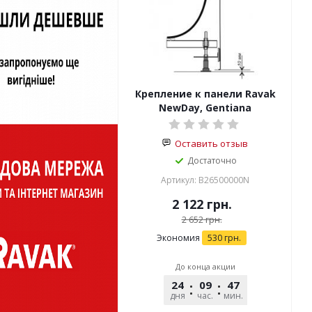
Крепление к панели Ravak
NewDay, Gentiana
Оставить отзыв
Достаточно
Артикул: B26500000N
2 122
грн.
2 652
грн.
Экономия
530
грн.
До конца акции
24
09
47
39
дня
час.
мин.
сек.