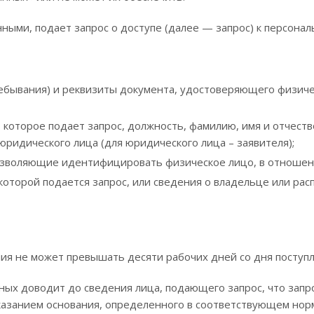
нными, подает запрос о доступе (далее — запрос) к персон
ребывания) и реквизиты документа, удостоверяющего физиче
оторое подает запрос, должность, фамилию, имя и отчество
ридического лица (для юридического лица – заявителя);
 позволяющие идентифицировать физическое лицо, в отношени
оторой подается запрос, или сведения о владельце или рас
ния не может превышать десяти рабочих дней со дня поступл
нных доводит до сведения лица, подающего запрос, что зап
азанием основания, определенного в соответствующем норм