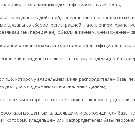
сведений, позволяющих идентифицировать личность;
ли совокупность действий, совершенных полностью или ча
рые связаны со сбором, регистрацией, накоплением, хранени
реализацией, передачей), обезличиванием, уничтожением с
сведений о физическом лице, которое идентифицировано ил
ское или юридическое лицо, которому владельцем базы пе
х лицо, которому владельцем и/или распорядителем базы п
ез доступа к содержанию персональных данных;
отношении которого в соответствии с законом осуществляет
персональных данных, владельца или распорядителя базы п
ых, которому владельцем или распорядителем базы персон