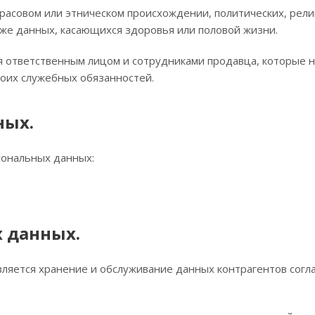
асовом или этническом происхождении, политических, рели
кже данных, касающихся здоровья или половой жизни.
я ответственным лицом и сотрудниками продавца, которые 
воих служебных обязанностей.
ных.
сональных данных:
х данных.
вляется хранение и обслуживание данных контрагентов согла