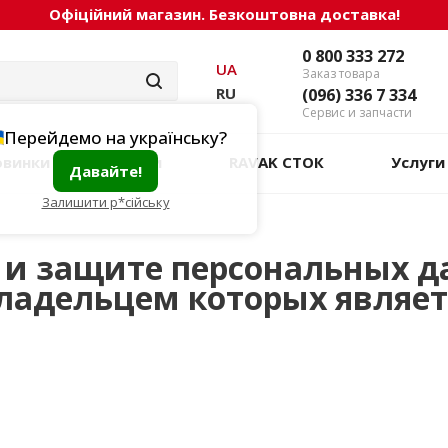
Офіційний магазин. Безкоштовна доставка!
0 800 333 272
UA
Заказ товара
RU
(096) 336 7 334
Сервис и запчасти
Перейдемо на українську?
овинки
Акции
RAVAK СТОК
Услуги
Давайте!
Залишити р*сійську
 и защите персональных д
ладельцем которых являет