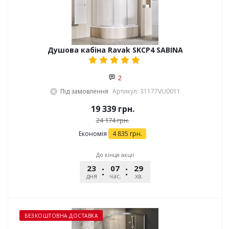
Душова кабіна Ravak SKCP4 SABINA
2
Під замовлення
Артикул: 31177VU0011
19 339
грн.
24 174
грн.
Економія
4 835
грн.
До кінця акції
23
07
29
32
дня
час.
хв.
сек.
БЕЗКОШТОВНА ДОСТАВКА