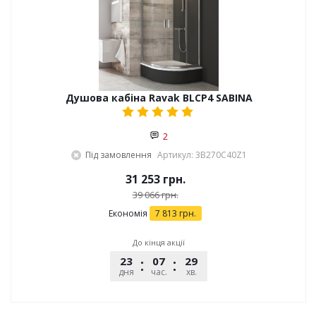
Душова кабіна Ravak BLCP4 SABINA
2
Під замовлення
Артикул: 3B270C40Z1
31 253
грн.
39 066
грн.
Економія
7 813
грн.
До кінця акції
23
07
29
32
дня
час.
хв.
сек.