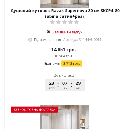
Душовий куточок Ravak Supernova 80 см SKCP4-80
Sabina сатин+pearl
Залишити відгук
Під замовлення
Артикул: 31144VU0011
14 851
грн.
18 564
грн.
Економія
3 713
грн.
До кінця акції
23
07
29
32
дня
час.
хв.
сек.
БЕЗКОШТОВНА ДОСТАВКА