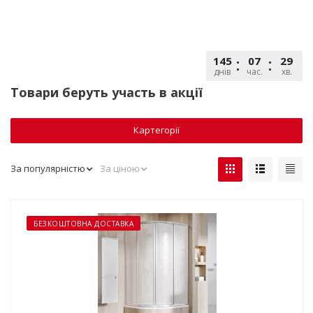
145
07
29
днів
час.
хв.
Товари беруть участь в акції
Картегорії
За популярністю
За ціною
БЕЗКОШТОВНА ДОСТАВКА