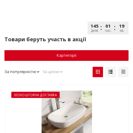
145
01
19
днів
час.
хв.
Товари беруть участь в акції
Картегорії
За популярністю
За ціною
БЕЗКОШТОВНА ДОСТАВКА