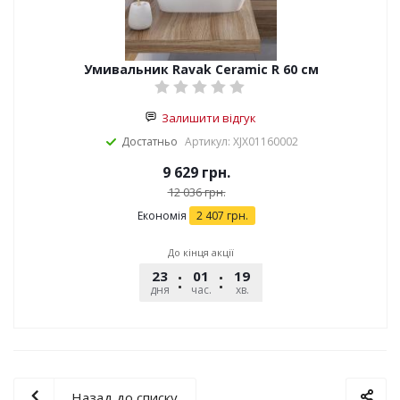
Умивальник Ravak Ceramic R 60 см
Залишити відгук
Достатньо
Артикул: XJX01160002
9 629
грн.
12 036
грн.
Економія
2 407
грн.
До кінця акції
23
01
19
59
дня
час.
хв.
сек.
Назад до списку