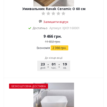
Умивальник Ravak Ceramic O 60 см
Залишити відгук
Достатньо
Артикул: XJX01160001
9 466
грн.
11 832
грн.
Економія
2 366
грн.
До кінця акції
23
01
19
59
дня
час.
хв.
сек.
БЕЗКОШТОВНА ДОСТАВКА