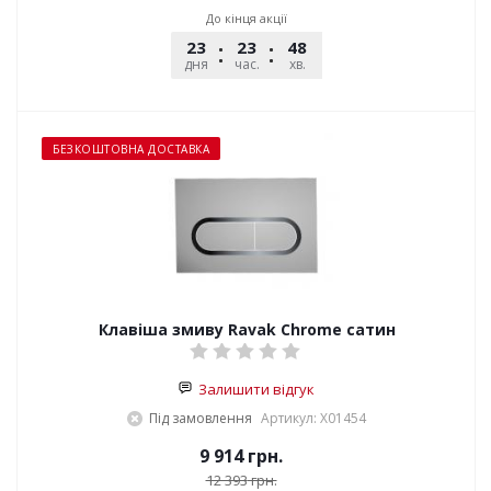
До кінця акції
23
23
48
02
дня
час.
хв.
сек.
БЕЗКОШТОВНА ДОСТАВКА
Клавіша змиву Ravak Chrome сатин
Залишити відгук
Під замовлення
Артикул: X01454
9 914
грн.
12 393
грн.