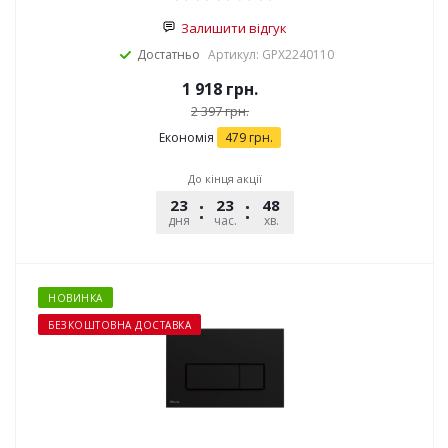
Залишити відгук
Достатньо
Артикул: GPX2240110
1 918
грн.
2 397
грн.
Економія
479
грн.
До кінця акції
23
23
48
02
дня
час.
хв.
сек.
НОВИНКА
БЕЗКОШТОВНА ДОСТАВКА