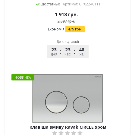
Достатньо
Артикул: GPX2240111
1 918
грн.
2 397
грн.
Економія
479
грн.
До кінця акції
23
23
48
02
дня
час.
хв.
сек.
НОВИНКА
Клавіша змиву Ravak CIRCLE хром