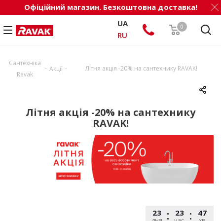
Офіційний магазин. Безкоштовна доставка!
UA
0
RU
Сантехніка
-
-
Літня акція -20% на сантехнику RAVAK!
Акції
Ravak
Літня акція -20% на сантехнику
RAVAK!
23
23
47
дня
час.
хв.