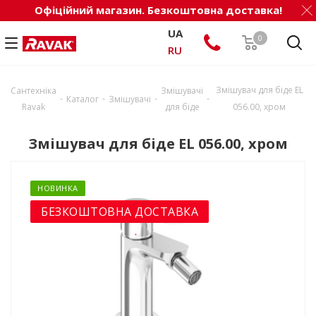
Офіційний магазин. Безкоштовна доставка!
UA
0
RU
Змішувач для біде EL
Сантехніка
Змішувачі
-
-
-
-
Каталог
Змішувачі
Ravak
для біде
056.00, хром
Змішувач для біде EL 056.00, хром
НОВИНКА
БЕЗКОШТОВНА ДОСТАВКА