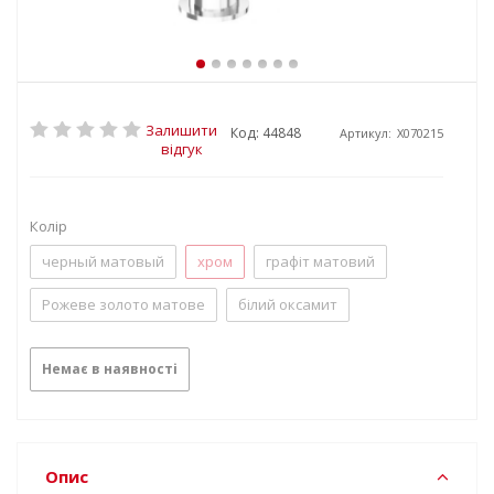
Залишити
Код: 44848
Артикул:
X070215
відгук
Колір
черный матовый
хром
графіт матовий
Рожеве золото матове
білий оксамит
Немає в наявності
Опис