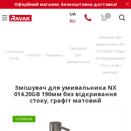
Офіційний магазин. Безкоштовна доставка!
UA
0
RU
Змішувач для
умивальника NX
Змішувачі
014.20GB 190мм
Сантехніка
-
-
-
-
Каталог
Змішувачі
для
Ravak
без відкривання
умивальника
стоку, графіт
матовий
Змішувач для умивальника NX
014.20GB 190мм без відкривання
стоку, графіт матовий
НОВИНКА