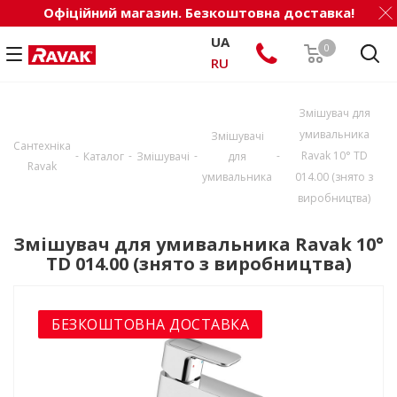
Офіційний магазин. Безкоштовна доставка!
UA
0
RU
Змішувач для
умивальника
Змішувачі
Сантехніка
-
-
-
-
Ravak 10° TD
Каталог
Змішувачі
для
Ravak
умивальника
014.00 (знято з
виробництва)
Змішувач для умивальника Ravak 10°
TD 014.00 (знято з виробництва)
БЕЗКОШТОВНА ДОСТАВКА