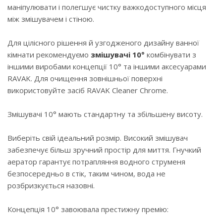
маніпулювати і полегшує чистку важкодоступного місця
між змішувачем і стіною.
Для цілісного рішення й узгодженого дизайну ванної
кімнати рекомендуємо
змішувачі 10°
комбінувати з
іншими виробами концепції 10° та іншими аксесуарами
RAVAK. Для очищення зовнішньої поверхні
використовуйте засіб RAVAK Cleaner Chrome.
Змішувачі 10° мають стандартну та збільшену висоту.
Виберіть свій ідеальний розмір. Високий змішувач
забезпечує більш зручний простір для миття. Гнучкий
аератор гарантує потрапляння водного струменя
безпосередньо в стік, таким чином, вода не
розбризкується назовні.
Концепція 10° завоювала престижну премію: