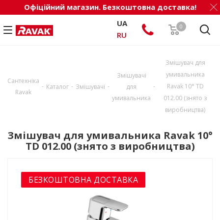
Офіційний магазин. Безкоштовна доставка!
UA
0
RU
Змішувач для
умивальника
Змішувачі
Сантехніка
-
-
-
-
Ravak 10° TD
Каталог
Змішувачі
для
Ravak
умивальника
012.00 (знято з
виробництва)
Змішувач для умивальника Ravak 10°
TD 012.00 (знято з виробництва)
БЕЗКОШТОВНА ДОСТАВКА