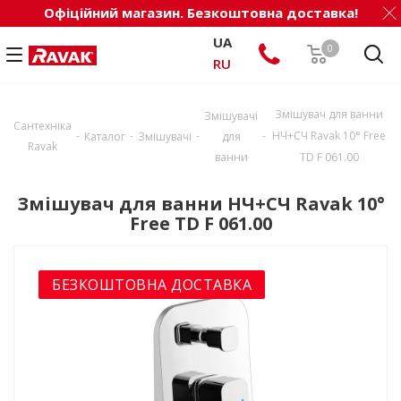
Офіційний магазин. Безкоштовна доставка!
UA
0
RU
Змішувач для ванни
Змішувачі
Сантехніка
-
-
-
-
НЧ+СЧ Ravak 10° Free
Каталог
Змішувачі
для
Ravak
ванни
TD F 061.00
Змішувач для ванни НЧ+СЧ Ravak 10°
Free TD F 061.00
БЕЗКОШТОВНА ДОСТАВКА