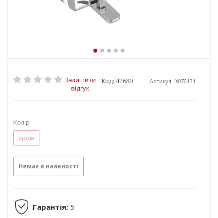
Залишити
Код: 42680
Артикул:
X070131
відгук
Колір
хром
Немає в наявності
Гарантія:
5