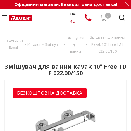
Офіційний магазин. Безкоштовна доставка!
UA
0
RU
Змішувач для ванни
Змішувачі
Сантехніка
-
-
-
-
Ravak 10° Free TD F
Каталог
Змішувачі
для
Ravak
ванни
022.00/150
Змішувач для ванни Ravak 10° Free TD
F 022.00/150
БЕЗКОШТОВНА ДОСТАВКА