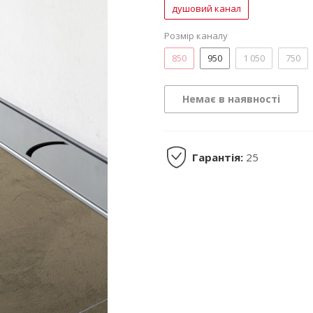
душовий канал
Розмір каналу
850
950
1 050
750
Немає в наявності
Гарантія:
25