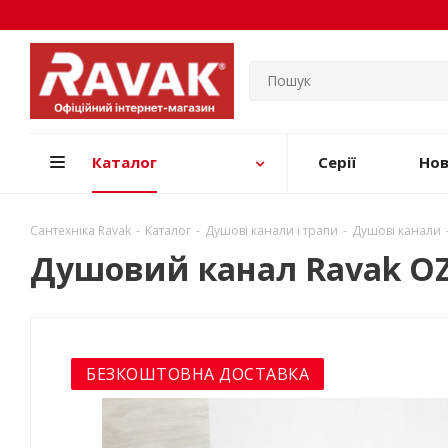
Каталог
Серії
Но
Сантехніка Ravak
-
Каталог
-
Душові канали і трапи
-
Душові канали
Душовий канал Ravak O
БЕЗКОШТОВНА ДОСТАВКА