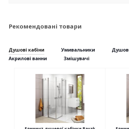
Рекомендовані товари
Душові кабіни
Умивальники
Душові
Акрилові ванни
Змішувачі
Елемент душевої кабінки Ravak
Елеме