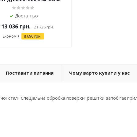
CRV1
Достатньо
д
13 036 грн.
21 726 грн.
Економія
8 690 грн.
Поставити питання
Чому варто купити у нас
ї сталі. Спеціальна обробка поверхні решітки запобігає при