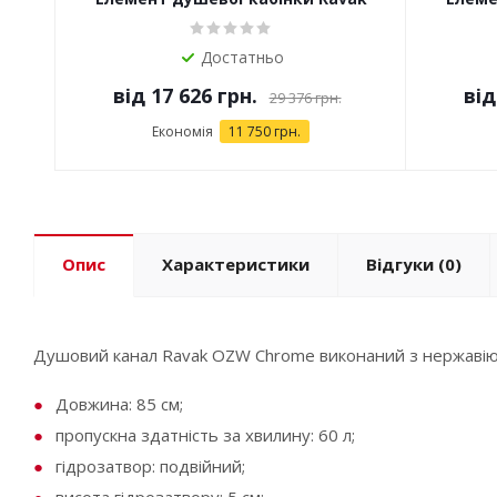
CRV2
Достатньо
від
17 626 грн.
ві
29 376 грн.
Економія
11 750 грн.
Опис
Характеристики
Відгуки
(0)
Душовий канал Ravak OZW Chrome виконаний з нержавіючо
Довжина: 85 см;
пропускна здатність за хвилину: 60 л;
гідрозатвор: подвійний;