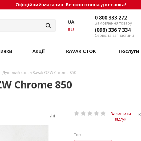
Офіційний магазин. Безкоштовна доставка!
0 800 333 272
UA
Замовлення товару
RU
(096) 336 7 334
Сервіс та запчастини
винки
Акції
RAVAK СТОК
Послуги
-
Душовий канал Ravak OZW Chrome 850
ZW Chrome 850
Залишити
К
відгук
Тип