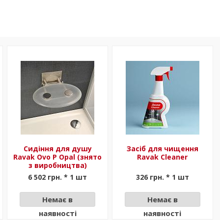
Сидіння для душу
Засіб для чищення
Ravak Ovo P Opal (знято
Ravak Cleaner
з виробництва)
6 502 грн. * 1 шт
326 грн. * 1 шт
Немає в
Немає в
наявності
наявності