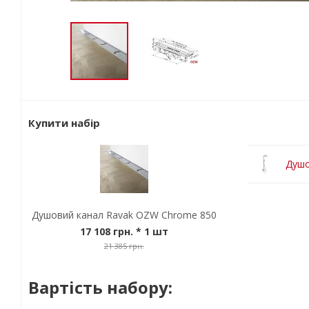
Купити набір
Душо
Душовий канал Ravak OZW Chrome 850
17 108 грн.
* 1 шт
21 385 грн.
Вартість набору: