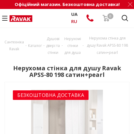
Офіційний магазин. Безкоштовна доставка!
UA
0
RU
Нерухома стінка для
Душові
Нерухомі
Сантехніка
-
-
-
-
душу Ravak APSS-80 198
Каталог
двері та
стінки
Ravak
стінки
для душа
сатин+pearl
Нерухома стінка для душу Ravak
APSS-80 198 сатин+pearl
БЕЗКОШТОВНА ДОСТАВКА