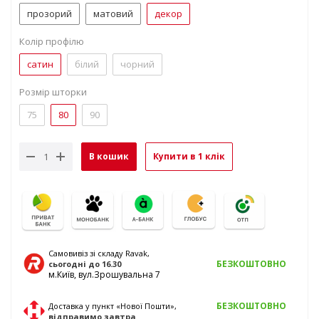
прозорий
матовий
декор
Колір профілю
сатин
білий
чорний
Розмір шторки
75
80
90
В кошик
Купити в 1 клік
Самовивіз зі складу Ravak,
БЕЗКОШТОВНО
сьогодні
до 16.30
м.Київ, вул.Зрошувальна 7
БЕЗКОШТОВНО
Доставка у пункт «Нової Пошти»,
відправимо
завтра