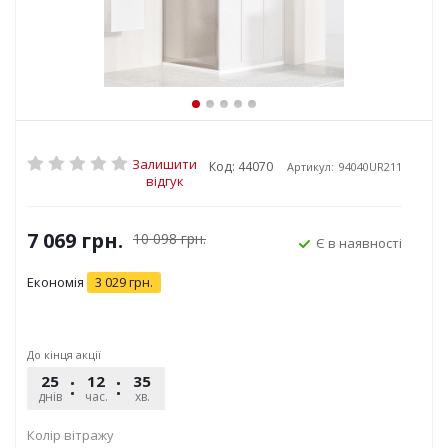
Залишити
Код: 44070
Артикул:
94040UR211
відгук
7 069
грн.
10 098
грн.
Є в наявності
Економія
3 029
грн.
До кінця акції
25
12
35
16
днів
час.
хв.
сек.
Колір вітражу