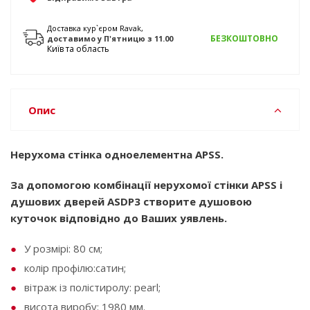
Доставка кур`єром Ravak,
БЕЗКОШТОВНО
доставимо у
П'ятницю
з 11.00
Київ та область
Опис
Нерухома стінка одноелементна APSS.
За допомогою комбінації нерухомої стінки APSS і
душових дверей ASDP3 створите душовою
куточок відповідно до Ваших уявлень.
У розмірі: 80 см;
колір профілю:сатин;
вітраж із полістиролу: pearl;
висота виробу: 1980 мм.