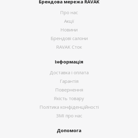
Брендова мережа RAVAK
Про нас
Акції
Новини
Брендові салони
RAVAK Сток
Інформація
Доставка і оплата
Гарантія
Повернення
Якість товару
Політика конфіденційності
ЗМІ про нас
Допомога