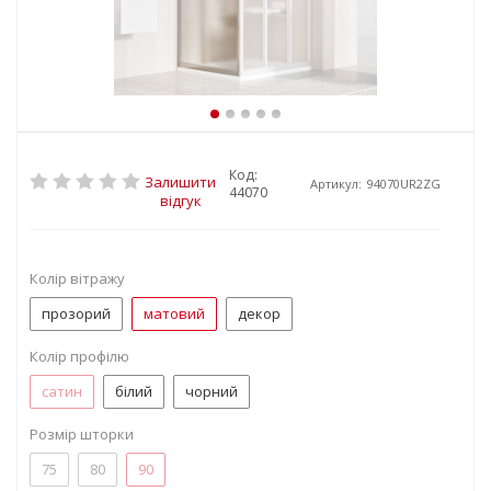
Код:
Залишити
Артикул:
94070UR2ZG
44070
відгук
Колір вітражу
прозорий
матовий
декор
Колір профілю
сатин
білий
чорний
Розмір шторки
75
80
90