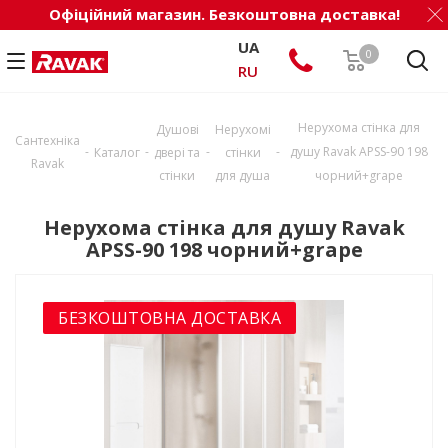
Офіційний магазин. Безкоштовна доставка!
UA
0
RU
Нерухома стінка для
Душові
Нерухомі
Сантехніка
-
-
-
-
душу Ravak APSS-90 198
Каталог
двері та
стінки
Ravak
стінки
для душа
чорний+grape
Нерухома стінка для душу Ravak
APSS-90 198 чорний+grape
БЕЗКОШТОВНА ДОСТАВКА