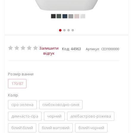
Залишити
Код: 44963
Артикул:
CE31000000
відгук
Розмір ванни
170/87
Колір
сіро-зелена
глибоководно-синя
димчасто-сіра
чорний
алебастрово-рожева
білий\білий
білий матовий
білий\чорний