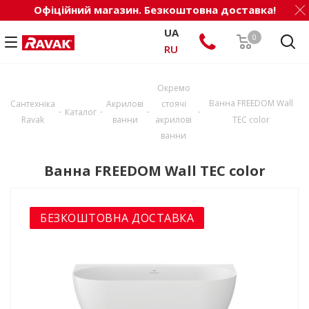
Офіційний магазин. Безкоштовна доставка!
UA
0
RU
Окремо
Ванна FREEDOM Wall
Сантехніка
Акрилові
стоячі
-
-
-
-
Каталог
Ravak
ванни
акрилові
TEC color
ванни
Ванна FREEDOM Wall TEC color
БЕЗКОШТОВНА ДОСТАВКА