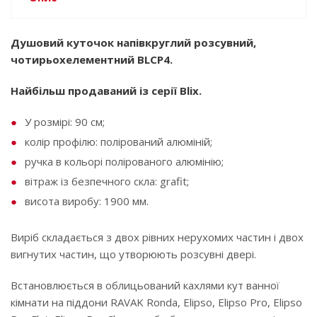
Душовий куточок напівкруглий розсувний,
чотирьохелементний BLCP4.
Найбільш продаваний із серії Blix.
У розмірі: 90 см;
колір профілю: полірований алюміній;
ручка в кольорі полірованого алюмінію;
вітраж із безпечного скла: grafit;
висота виробу: 1900 мм.
Виріб складається з двох рівних нерухомих частин і двох
вигнутих частин, що утворюють розсувні двері.
Встановлюється в облицьований кахлями кут ванної
кімнати на піддони RAVAK Ronda, Elipso, Elipso Pro, Elipso