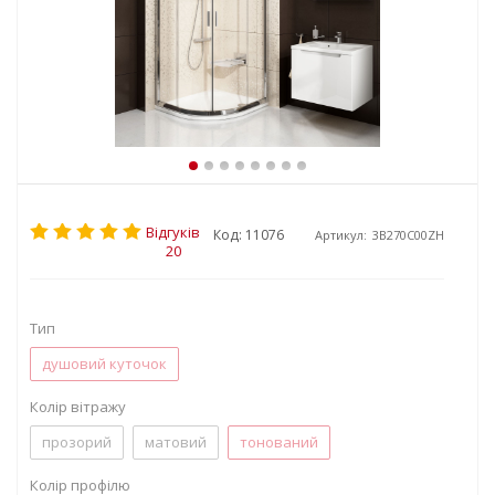
Відгуків
Код: 11076
Артикул:
3B270C00ZH
20
Тип
душовий куточок
Колір вітражу
прозорий
матовий
тонований
Колір профілю