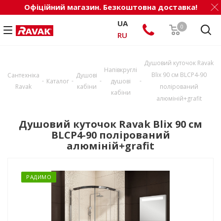
Офіційний магазин. Безкоштовна доставка!
UA
0
RU
Душовий куточок Ravak
Напівкруглі
Blix 90 см BLCP4-90
Сантехніка
Душові
-
-
-
-
Каталог
душові
Ravak
кабіни
полірований
кабіни
алюміній+grafit
Душовий куточок Ravak Blix 90 см
BLCP4-90 полірований
алюміній+grafit
РАДИМО