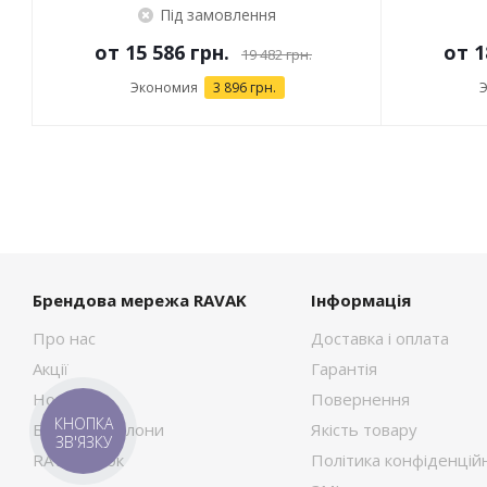
Під замовлення
от
15 586 грн.
от
1
19 482 грн.
Экономия
3 896 грн.
Брендова мережа RAVAK
Інформація
Про нас
Доставка і оплата
Акції
Гарантія
Новини
Повернення
КНОПКА
Брендові салони
Якість товару
ЗВ'ЯЗКУ
RAVAK Сток
Політика конфіденційн