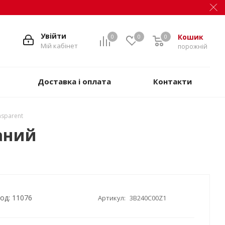
Увійти
Кошик
0
0
0
Мій кабінет
порожній
Доставка і оплата
Контакти
nsparent
ваний
од: 11076
Артикул:
3B240C00Z1