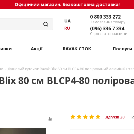
Офіційний магазин. Безкоштовна доставка!
0 800 333 272
UA
Замовлення товару
RU
(096) 336 7 334
Сервіс та запчастини
винки
Акції
RAVAK СТОК
Послуги
ни
-
Душовий куточок Ravak Blix 80 см BLCP4-80 полірований алюміній+tra
lix 80 см BLCP4-80 поліро
Відгуків 20
К