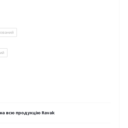
нований
лий
на всю продукцію Ravak