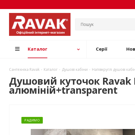
Каталог
Серії
Но
Сантехніка Ravak
-
Каталог
-
Душові кабіни
-
Напівкруглі душові кабі
Душовий куточок Ravak B
алюміній+transparent
РАДИМО