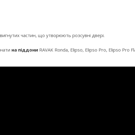
 вигнутих частин, що утворюють розсувні двері.
мнати
на піддони
RAVAK Ronda, Elipso, Elipso Pro, Elipso Pro 