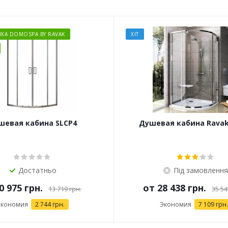
ЙКА DOMOSPA BY RAVAK
ХІТ
шевая кабина SLCP4
Душевая кабина Ravak
Достатньо
Під замовлення
0 975 грн.
от
28 438 грн.
13 719 грн.
35 54
Экономия
2 744 грн.
Экономия
7 109 грн.