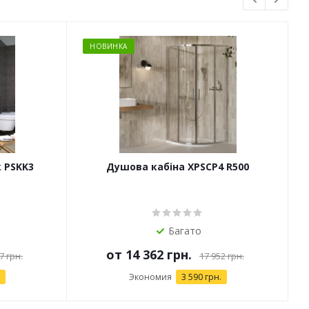
НОВИНКА
 PSKK3
Душова кабіна XPSCP4 R500
Багато
от
14 362 грн.
7 грн.
17 952 грн.
Экономия
3 590 грн.