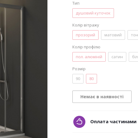
Тип
душовий куточок
Колір вітражу
прозорий
матовий
то
Колір профілю
пол. алюміній
сатин
бі
Розмір
90
80
Немає в наявності
Оплата частинами 