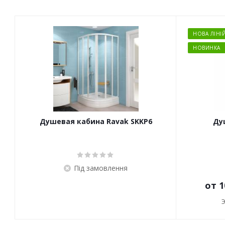
НОВА ЛІНІ
НОВИНКА
Душевая кабина Ravak SKKP6
Ду
Під замовлення
от
1