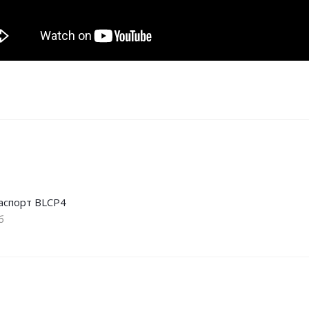
паспорт BLCP4
б