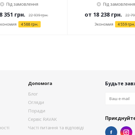
Під замовлення
Під замовлення
8 351 грн.
от
18 238 грн.
22 939 грн.
22 79
Экономия
4 588 грн.
Экономия
4 559 грн.
Допомога
Будьте завж
Блог
Огляди
Поради
Приєднуйте
Сервіс RAVAK
ості
Часті питання та відповіді