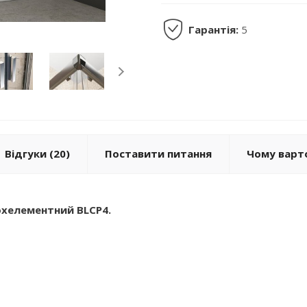
Гарантія:
5
Відгуки
(20)
Поставити питання
Чому варто
охелементний BLCP4.