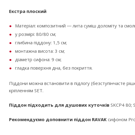
Екстра плоский
Матеріал: композитний ― лита суміш доломіту та смол
у розмірі: 80/80 см;
глибина піддону: 1,5 см;
монтажна висота: 3 см;
діаметр сифона: 9 см;
гладка поверхня дна, без покриття.
Піддони можна встановити в підлогу (безступінчасте ріш
кріпленням SET.
Піддон підходить для душових куточків
SKCP4 80; S
Рекомендуємо доповнити піддон RAVAK
сифоном Prof