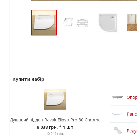
Купити набір
Опор
Пане
Душовий піддон Ravak Elipso Pro 80 Chrome
8 038 грн.
* 1 шт
Реду
10 047 грн.