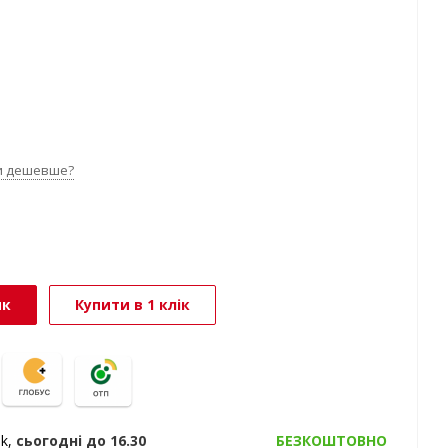
и дешевше?
ик
Купити в 1 клік
ak,
сьогодні
до 16.30
БЕЗКОШТОВНО