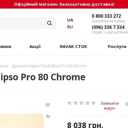
Офіційний магазин. Безкоштовна доставка!
0 800 333 272
UA
Замовлення товару
RU
(096) 336 7 334
Сервіс та запчастини
винки
Акції
RAVAK СТОК
Послуги
ддони
-
Душовий піддон Ravak Elipso Pro 80 Chrome
ipso Pro 80 Chrome
Залишити
К
відгук
8 038
грн.