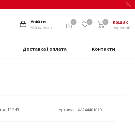
Увійти
Кошик
0
0
0
Мій кабінет
порожній
Доставка і оплата
Контакти
од: 11245
Артикул:
XA244401010