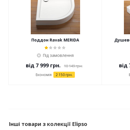
Поддон Ravak MERIDA
Душево
Під замовлення
від
7 999 грн.
від
10 149 грн.
Економія
2 150 грн.
Інші товари з колекції Elipso