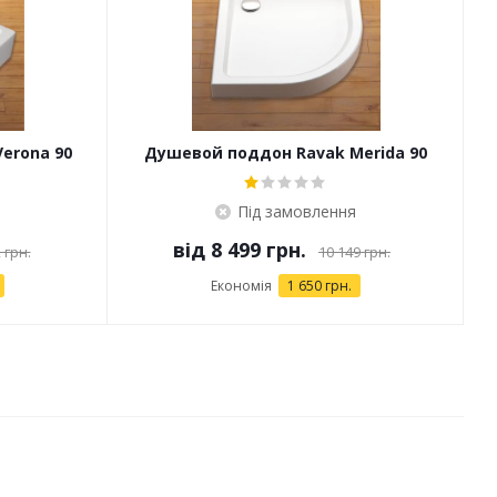
erona 90
Душевой поддон Ravak Merida 90
Slim + сифон Slim 90 Chrome
Під замовлення
від
8 499 грн.
 грн.
10 149 грн.
Економія
1 650 грн.