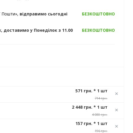
ї Пошти»,
відправимо
сьогодні
БЕЗКОШТОВНО
k,
доставимо
у Понеділок
з 11.00
БЕЗКОШТОВНО
571 грн. * 1 шт
714 грн.
2 448 грн. * 1 шт
4 080 грн.
157 грн. * 1 шт
196 грн.