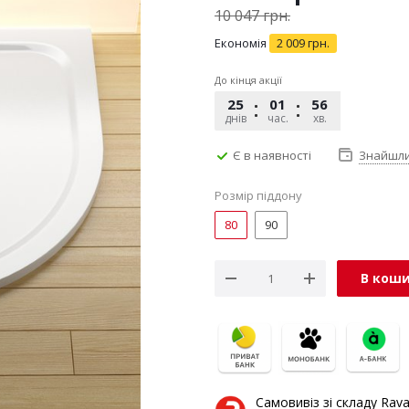
10 047
грн.
Економія
2 009
грн.
До кінця акції
25
01
56
42
днів
час.
хв.
сек.
Є в наявності
Знайшл
Розмір піддону
80
90
В кош
Самовивіз зі складу Rav