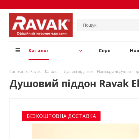
Каталог
Серії
Но
Сантехніка Ravak
-
Каталог
-
Душові піддони
-
Напівкруглі душові пі
Душовий піддон Ravak El
БЕЗКОШТОВНА ДОСТАВКА