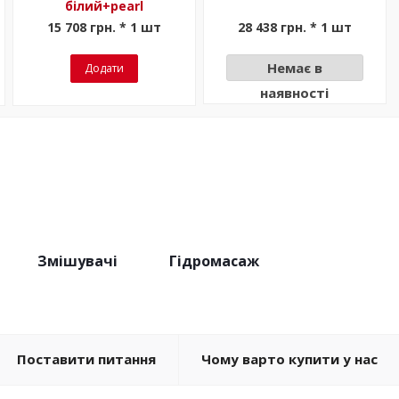
білий+pearl
15 708 грн. * 1 шт
28 438 грн. * 1 шт
Немає в
Додати
наявності
Змішувачі
Гідромасаж
Поставити питання
Чому варто купити у нас