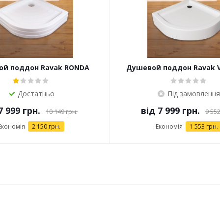
й поддон Ravak RONDA
Душевой поддон Ravak V
(XAU0000035)
Достатньо
Під замовлення
7 999 грн.
від
7 999 грн.
10 149 грн.
9 552
Економія
2 150 грн.
Економія
1 553 грн.