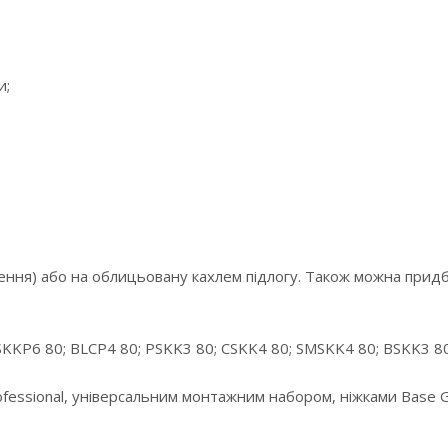
и;
ення) або на облицьовану кахлем підлогу. Також можна придб
KKP6 80; BLCP4 80; PSKK3 80; CSKK4 80; SMSKK4 80; BSKK3 80
essional, універсальним монтажним набором, ніжками Base G