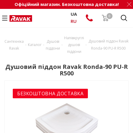
Офіційний магазин. Безкоштовна доставка!
UA
0
RU
Напівкруглі
Душовий піддон Ravak
Сантехніка
Душові
-
-
-
-
Каталог
душові
Ravak
піддони
Ronda-90 PU-R R500
піддони
Душовий піддон Ravak Ronda-90 PU-R
R500
БЕЗКОШТОВНА ДОСТАВКА