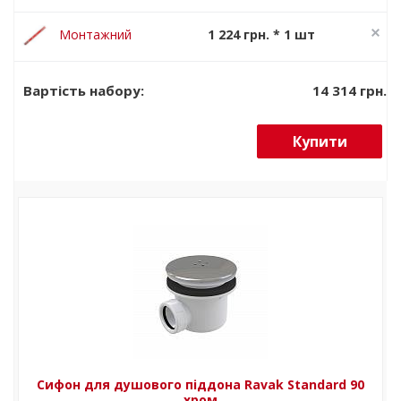
Basic 90
сифона Ravak
196 грн.
40/50 мм
Монтажний
1 224 грн. * 1 шт
набір Ravak
1 530 грн.
універсальний
14 314 грн.
Вартість набору:
Купити
Сифон для душового піддона Ravak Standard 90
хром