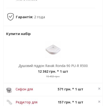
Гарантія:
2 года
Купити набір
Душовий піддон Ravak Ronda-90 PU-R R500
12 362 грн.
* 1 шт
15 453 грн.
Сифон для
571 грн. * 1 шт
душового
714 грн.
піддона Ravak
Редуктор для
157 грн. * 1 шт