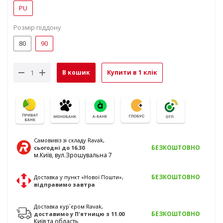
PU
Розмір піддону
80
90
В кошик
Купити в 1 клік
Самовивіз зі складу Ravak,
БЕЗКОШТОВНО
сьогодні
до 16.30
м.Київ, вул.Зрошувальна 7
БЕЗКОШТОВНО
Доставка у пункт «Нової Пошти»,
відправимо
завтра
Доставка кур`єром Ravak,
БЕЗКОШТОВНО
доставимо у
П'ятницю
з 11.00
Київ та область