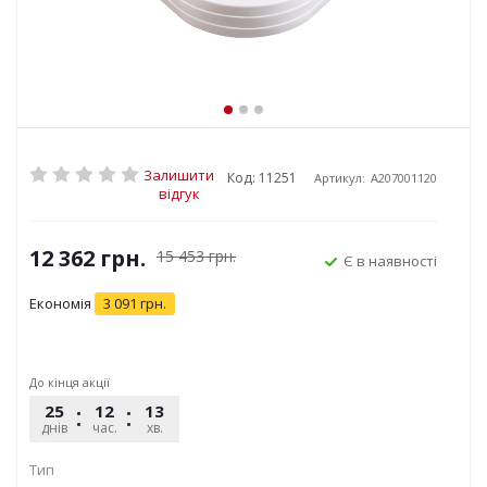
Залишити
Код: 11251
Артикул:
A207001120
відгук
12 362
грн.
15 453
грн.
Є в наявності
Економія
3 091
грн.
До кінця акції
25
12
13
00
днів
час.
хв.
сек.
Тип