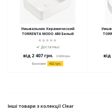
Умывальник Керамический
Умыв
TORRENTA MODO 480 Белый
TORR
Достатньо
від
2 407 грн.
від
3 009 грн.
Економія
602 грн.
Інші товари з колекції Clear