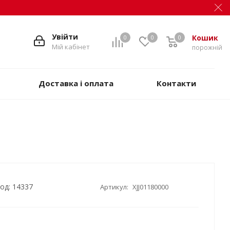
Увійти
Кошик
0
0
0
Мій кабінет
порожній
Доставка і оплата
Контакти
од: 14337
Артикул:
XJJ01180000