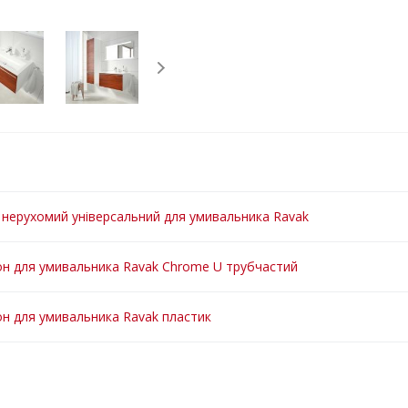
 нерухомий універсальний для умивальника Ravak
н для умивальника Ravak Chrome U трубчастий
н для умивальника Ravak пластик