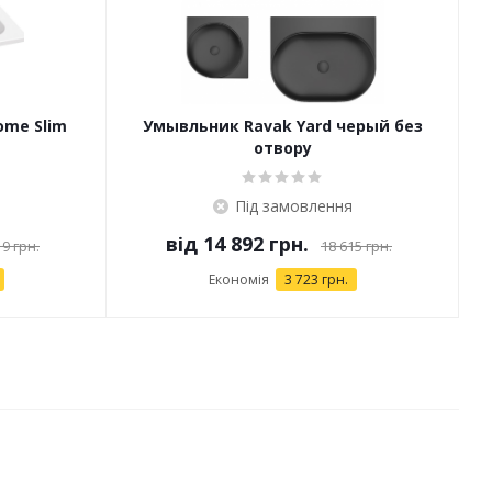
ome Slim
Умывльник Ravak Yard черый без
отвору
Під замовлення
від
14 892 грн.
19 грн.
18 615 грн.
Економія
3 723 грн.