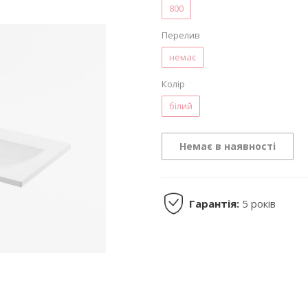
800
Перелив
немає
Колір
білий
Немає в наявності
Гарантія:
5 років