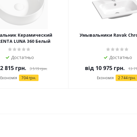
альник Керамический
Умывальники Ravak Chr
ENTA LUNA 360 Белый
Достатньо
Достатньо
2 815 грн.
від
10 975 грн.
3 519 грн.
13 7
Економія
704 грн.
Економія
2 744 грн.