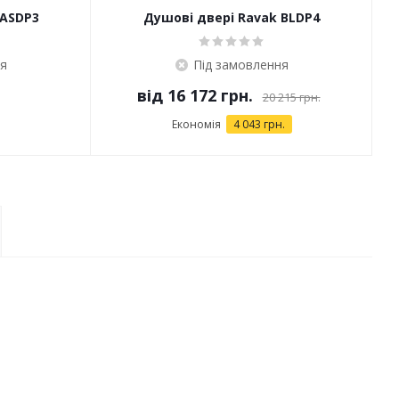
 ASDP3
Душові двері Ravak BLDP4
я
Під замовлення
від
16 172 грн.
20 215 грн.
Економія
4 043 грн.