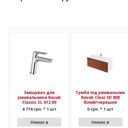
Змішувач для
Тумба під умивальник
умивальника Ravak
Ravak Clear SD 800
Classic CL 012.00
білий/черешня
4 774 грн. * 1 шт
0 грн. * 1 шт
Немає в
Немає в