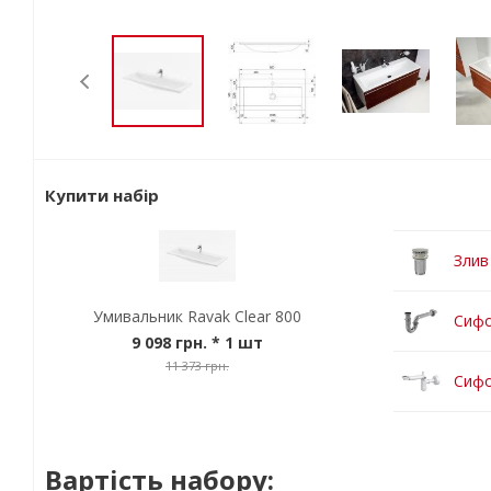
Купити набір
Злив
Умивальник Ravak Clear 800
Сифо
9 098 грн.
* 1 шт
11 373 грн.
Сифо
Вартість набору: