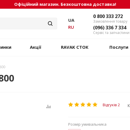
Офіційний магазин. Безкоштовна доставка!
0 800 333 272
UA
Замовлення товару
RU
(096) 336 7 334
Сервіс та запчастини
винки
Акції
RAVAK СТОК
Послуги
800
800
Відгуків 2
К
Розмір умивальника