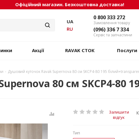
Офіційний магазин. Безкоштовна доставка!
0 800 333 272
UA
Замовлення товару
RU
(096) 336 7 334
Сервіс та запчастини
винки
Акції
RAVAK СТОК
Послуги
ни
-
Душовий куточок Ravak Supernova 80 см SKCP4-80 195 білий+transpare
upernova 80 см SKCP4-80 19
Залишити
К
відгук
Тип