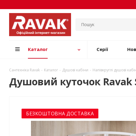
Каталог
Серії
Но
Сантехніка Ravak
-
Каталог
-
Душові кабіни
-
Напівкруглі душові кабі
Душовий куточок Ravak S
БЕЗКОШТОВНА ДОСТАВКА