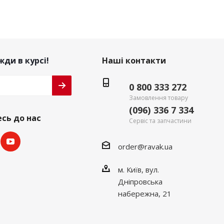
ди в курсі!
Наші контакти
0 800 333 272
Замовлення товару
(096) 336 7 334
сь до нас
Сервіс та запчастини
order@ravak.ua
м. Київ, вул.
Дніпровська
набережна, 21