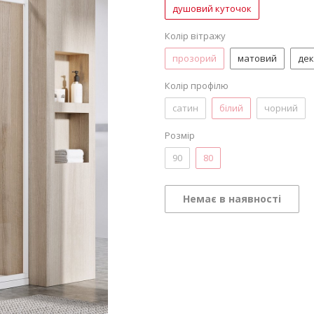
душовий куточок
Колір вітражу
прозорий
матовий
де
Колір профілю
сатин
білий
чорний
Розмір
90
80
Немає в наявності