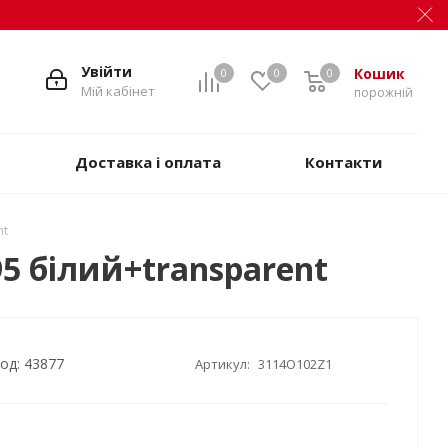
Увійти
Кошик
0
0
0
Мій кабінет
порожній
Доставка і оплата
Контакти
nt
5 білий+transparent
од: 43877
Артикул:
3114O102Z1