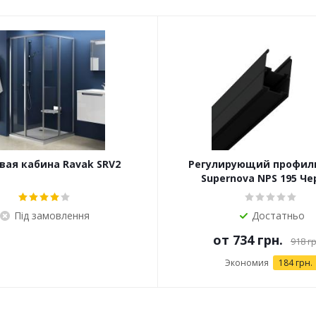
ая кабина Ravak SRV2
Регулирующий профиль
Supernova NPS 195 Ч
Під замовлення
Достатньо
от
734 грн.
918 гр
Экономия
184 грн.