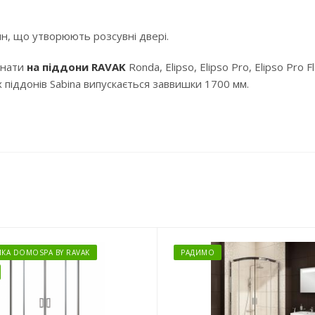
ин, що утворюють розсувні двері.
мнати
на піддони RAVAK
Ronda, Elipso, Elipso Pro, Elipso Pro
піддонів Sabina випускається заввишки 1700 мм.
ЙКА DOMOSPA BY RAVAK
РАДИМО