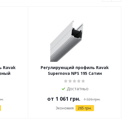
 Ravak
Регулирующий профиль Ravak
ерный
Supernova NPS 195 Сатин
Достатньо
от
1 061 грн.
н.
1 326 грн.
Экономия
265 грн.