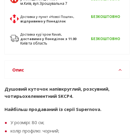
м.Київ, вул.Зрошувальна 7
БЕЗКОШТОВНО
Доставка у пункт «Нової Пошти»,
відправимо
у Понеділок
Доставка кур`єром Ravak,
БЕЗКОШТОВНО
доставимо
у Понеділок
з 11.00
Київ та область
Опис
Душовий куточок напівкруглий, розсувний,
чотирьохелементний SKCP4.
Найбільш продаваний із серії Supernova.
У розмірі: 80 см;
колір профілю: чорний;