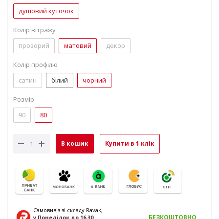
душовий куточок
Колір вітражу
прозорий
матовий
декор
Колір профілю
сатин
білий
чорний
Розмір
90
80
В кошик
Купити в 1 клік
Самовивіз зі складу Ravak,
БЕЗКОШТОВНО
у Понеділок
до 16.30