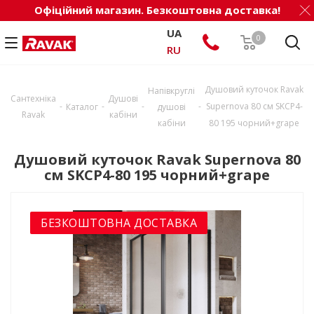
Офіційний магазин. Безкоштовна доставка!
UA
0
RU
Душовий куточок Ravak
Напівкруглі
Сантехніка
Душові
-
-
-
-
Supernova 80 см SKCP4-
Каталог
душові
Ravak
кабіни
кабіни
80 195 чорний+grape
Душовий куточок Ravak Supernova 80
см SKCP4-80 195 чорний+grape
БЕЗКОШТОВНА ДОСТАВКА