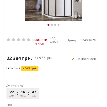
Код:
Залишити
Артикул:
3114O302ZG
43877
відгук
22 384
грн.
31 977
грн.
Є в наявності
Економія
9 593
грн.
До кінця акції
22
16
47
50
дня
час.
хв.
сек.
Тип