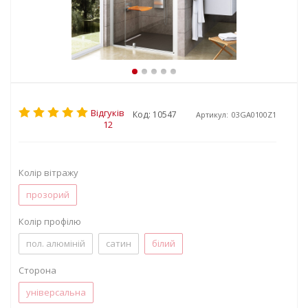
Відгуків
Код: 10547
Артикул:
03GA0100Z1
12
Колір вітражу
прозорий
Колір профілю
пол. алюміній
сатин
білий
Сторона
універсальна