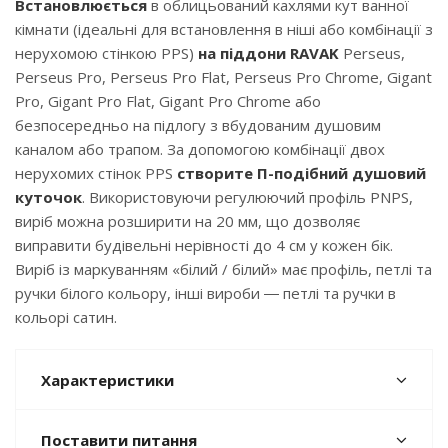
Встановлюється
в облицьований кахлями кут ванної
кімнати (ідеальні для встановлення в ніші або комбінації з
нерухомою стінкою PPS)
на піддони RAVAK
Perseus,
Perseus Pro, Perseus Pro Flat, Perseus Pro Chrome, Gigant
Pro, Gigant Pro Flat, Gigant Pro Chrome або
безпосередньо на підлогу з вбудованим душовим
каналом або трапом. За допомогою комбінації двох
нерухомих стінок PPS
створите П-подібний душовий
куточок
. Використовуючи регулюючий профіль PNPS,
виріб можна розширити на 20 мм, що дозволяє
виправити будівельні нерівності до 4 см у кожен бік.
Виріб із маркуванням «білий / білий» має профіль, петлі та
ручки білого кольору, інші вироби ― петлі та ручки в
кольорі сатин.
Характеристики
Поставити питання