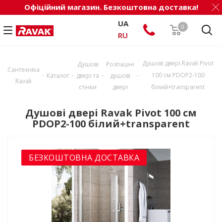
Офіційний магазин. Безкоштовна доставка!
UA
0
RU
Душові двері Ravak Pivot
Душові
Розпашні
Сантехніка
-
-
-
-
100 см PDOP2-100
Каталог
двері та
душові
Ravak
стінки
двері
білий+transparent
Душові двері Ravak Pivot 100 см
PDOP2-100 білий+transparent
БЕЗКОШТОВНА ДОСТАВКА