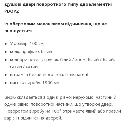
Душові двері поворотного типу двоелементні
PDOP2
Із обертовим механізмом відчинення, що не
зношується
У розмірі 100 см;
колір профілю: білий;
кольори петель і ручок: білий / хром, білий / білий,
сатин / сатин;
вітраж із безпечного скла: transparent;
висота виробу: 1900 мм.
Виріб складається з однієї рівної нерухомої частини й
однієї рівної поворотної частини, що утворює двері.
Поворотом виробу на 180° отримаєте лівий або правий
варіант відчинення дверей.