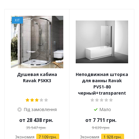
ХІТ
Душевая кабина
Неподвижная шторка
Ravak PSKK3
для ванны Ravak
PVS1-80
черный+transparent
Під замовлення
Мало
от
28 438 грн.
от
7 711 грн.
35 547 грн.
9 639 грн.
Экономия
7 109 грн.
Экономия
1 928 грн.